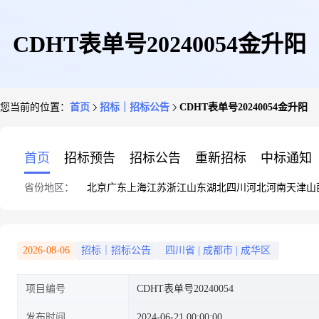
CDHT表单号20240054金升阳
您当前的位置：
首页
招标｜招标公告
CDHT表单号20240054金升阳
首页
招标预告
招标公告
重新招标
中标通知
省份地区：
北京
广东
上海
江苏
浙江
山东
湖北
四川
河北
河南
天津
山
2026-08-06
招标｜招标公告
四川省
|
成都市
|
成华区
项目编号
CDHT表单号20240054
发布时间
2024-06-21 00:00:00