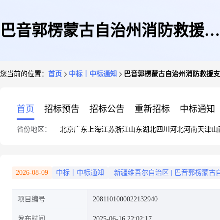
巴音郭楞蒙古自治州消防救援支
您当前的位置：
首页
中标｜中标通知
巴音郭楞蒙古自治州消防救援支
队关于专业技能培训服务的服务
首页
招标预告
招标公告
重新招标
中标通知
省份地区：
北京
广东
上海
江苏
浙江
山东
湖北
四川
河北
河南
天津
山
市场采购项目成交公告
2026-08-09
中标｜中标通知
新疆维吾尔自治区
|
巴音郭楞蒙古
项目编号
2081101000022132940
发布时间
2025-06-16 22:02:17