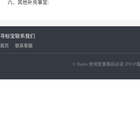
六、其他补充事宜:
寻标宝
联系我们
首页
联系客服
© Baidu
使用爱番番前必读
沪ICP备
NEW
HOT