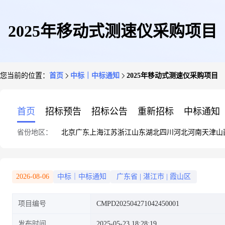
2025年移动式测速仪采购项目
您当前的位置：
首页
中标｜中标通知
2025年移动式测速仪采购项目
首页
招标预告
招标公告
重新招标
中标通知
省份地区：
北京
广东
上海
江苏
浙江
山东
湖北
四川
河北
河南
天津
山
2026-08-06
中标｜中标通知
广东省
|
湛江市
|
霞山区
项目编号
CMPD202504271042450001
发布时间
2025-05-23 18:28:19