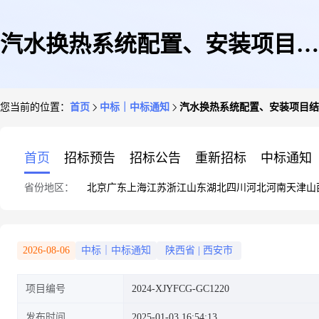
汽水换热系统配置、安装项目结
您当前的位置：
首页
中标｜中标通知
汽水换热系统配置、安装项目结
果公示
首页
招标预告
招标公告
重新招标
中标通知
省份地区：
北京
广东
上海
江苏
浙江
山东
湖北
四川
河北
河南
天津
山
2026-08-06
中标｜中标通知
陕西省
|
西安市
项目编号
2024-XJYFCG-GC1220
发布时间
2025-01-03 16:54:13