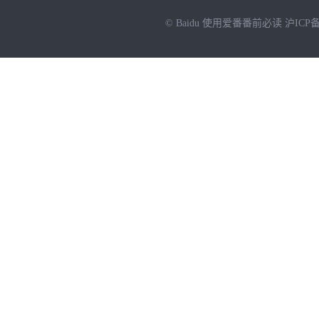
© Baidu
使用爱番番前必读
沪ICP备
NEW
HOT
暂时没有搜索结果…