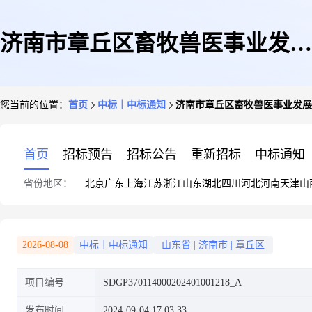
济南市章丘区畜牧兽医事业发展
您当前的位置：
首页
中标｜中标通知
济南市章丘区畜牧兽医事业发展
中心济南市章丘区畜牧兽医事业
首页
招标预告
招标公告
重新招标
中标通知
省份地区：
北京
广东
上海
江苏
浙江
山东
湖北
四川
河北
河南
天津
山
发展中心采购印刷服务(动物卫
2026-08-08
中标｜中标通知
山东省
|
济南市
|
章丘区
项目编号
SDGP370114000202401001218_A
生部)成交公告
发布时间
2024-09-04 17:03:33