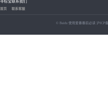
寻标宝
联系我们
首页
联系客服
© Baidu
使用爱番番前必读
沪ICP备
NEW
HOT
暂时没有搜索结果…