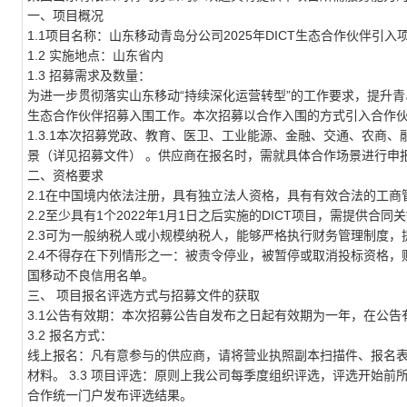
一、项目概况
1.1项目名称：山东移动青岛分公司2025年DICT生态合作伙伴引入
1.2 实施地点：山东省内
1.3 招募需求及数量：
为进一步贯彻落实山东移动“持续深化运营转型”的工作要求，提升青岛
生态合作伙伴招募入围工作。本次招募以合作入围的方式引入合作
1.3.1本次招募党政、教育、医卫、工业能源、金融、交通、农商、
景（详见招募文件） 。供应商在报名时，需就具体合作场景进行申
二、资格要求
2.1在中国境内依法注册，具有独立法人资格，具有有效合法的工
2.2至少具有1个2022年1月1日之后实施的DICT项目，需提供合
2.3可为一般纳税人或小规模纳税人，能够严格执行财务管理制度，
2.4不得存在下列情形之一：被责令停业，被暂停或取消投标资格
国移动不良信用名单。
三、 项目报名评选方式与招募文件的获取
3.1公告有效期：本次招募公告自发布之日起有效期为一年，在公
3.2 报名方式：
线上报名：凡有意参与的供应商，请将营业执照副本扫描件、报名表
材料。 3.3 项目评选：原则上我公司每季度组织评选，评选开始
合作统一门户发布评选结果。