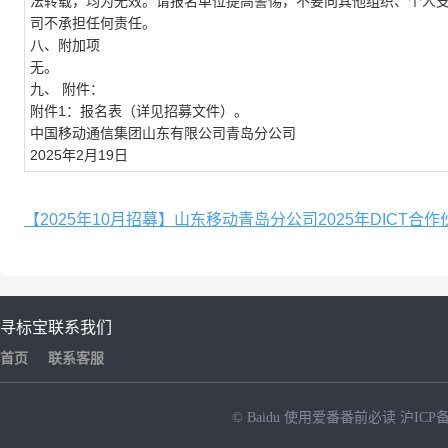
法转载，均为无效。请报名单位提高警惕，不要向其他组织、个人
司不承担任何责任。
八、附加项
无。
九、 附件：
附件1：报名表（详见招募文件）。
中国移动通信集团山东有限公司青岛分公司
2025年2月19日
【2025年10月招募】山东移动青岛分公司2025年DICT合作伙
寻标宝
联系我们
首页
联系客服
© Baidu
使用爱番番前必读
沪ICP备