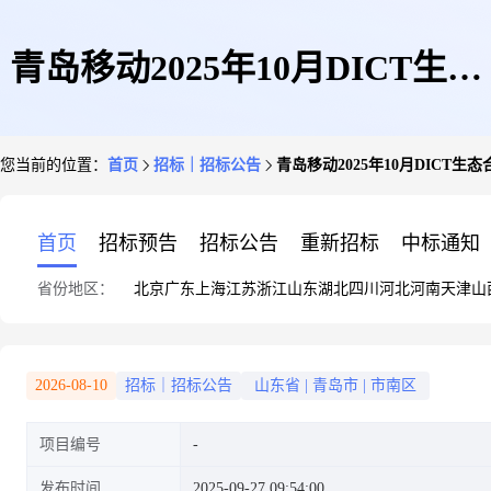
青岛移动2025年10月DICT生态
您当前的位置：
首页
招标｜招标公告
青岛移动2025年10月DICT生
合作伙伴引入
首页
招标预告
招标公告
重新招标
中标通知
省份地区：
北京
广东
上海
江苏
浙江
山东
湖北
四川
河北
河南
天津
山
2026-08-10
招标｜招标公告
山东省
|
青岛市
|
市南区
项目编号
发布时间
2025-09-27 09:54:00