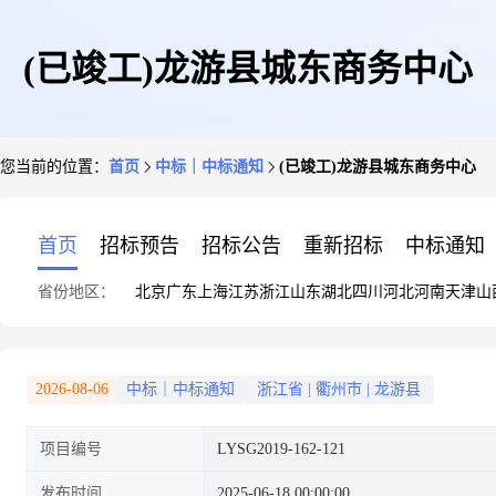
(已竣工)龙游县城东商务中心
您当前的位置：
首页
中标｜中标通知
(已竣工)龙游县城东商务中心
首页
招标预告
招标公告
重新招标
中标通知
省份地区：
北京
广东
上海
江苏
浙江
山东
湖北
四川
河北
河南
天津
山
2026-08-06
中标｜中标通知
浙江省
|
衢州市
|
龙游县
项目编号
LYSG2019-162-121
发布时间
2025-06-18 00:00:00