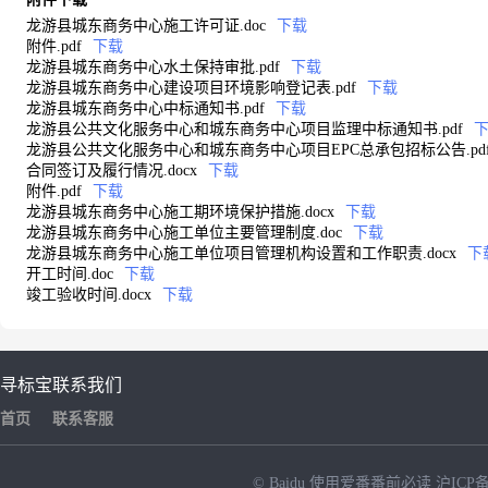
龙游县城东商务中心施工许可证.doc
下载
附件.pdf
下载
龙游县城东商务中心水土保持审批.pdf
下载
龙游县城东商务中心建设项目环境影响登记表.pdf
下载
龙游县城东商务中心中标通知书.pdf
下载
龙游县公共文化服务中心和城东商务中心项目监理中标通知书.pdf
龙游县公共文化服务中心和城东商务中心项目EPC总承包招标公告.pd
合同签订及履行情况.docx
下载
附件.pdf
下载
龙游县城东商务中心施工期环境保护措施.docx
下载
龙游县城东商务中心施工单位主要管理制度.doc
下载
龙游县城东商务中心施工单位项目管理机构设置和工作职责.docx
下
开工时间.doc
下载
竣工验收时间.docx
下载
寻标宝
联系我们
首页
联系客服
© Baidu
使用爱番番前必读
沪ICP备