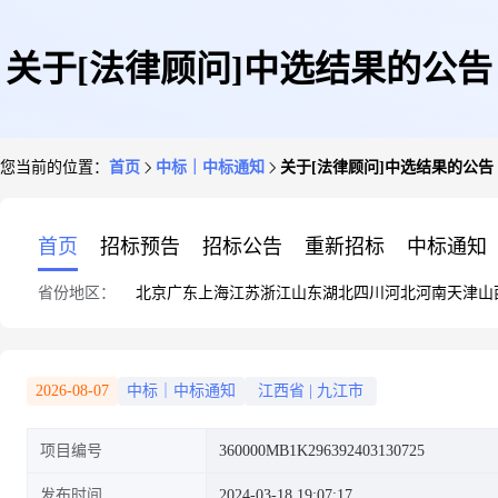
关于[法律顾问]中选结果的公告
您当前的位置：
首页
中标｜中标通知
关于[法律顾问]中选结果的公告
首页
招标预告
招标公告
重新招标
中标通知
省份地区：
北京
广东
上海
江苏
浙江
山东
湖北
四川
河北
河南
天津
山
2026-08-07
中标｜中标通知
江西省
|
九江市
项目编号
360000MB1K296392403130725
发布时间
2024-03-18 19:07:17