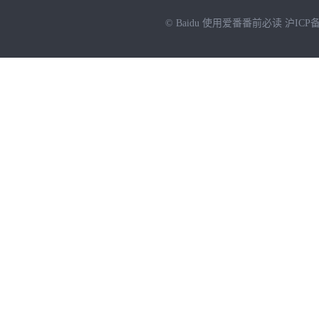
© Baidu
使用爱番番前必读
沪ICP备
NEW
HOT
暂时没有搜索结果…