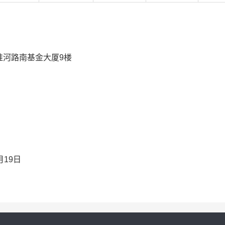
淮河路南基金大厦
9楼
月
19
日