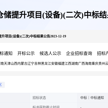
提升项目(设备)(二次)中标结果公告
目(设备)(二次)中标结果公告2023-12-19
标通知
开标公示
候选人公示
企业招标查询
招标
河南
天津
山西
内蒙古
辽宁
吉林
黑龙江
安徽
福建
江西
湖南
广西
海南
重庆
贵州
区
招标状态
中标｜中标通知
标书获取截止时间