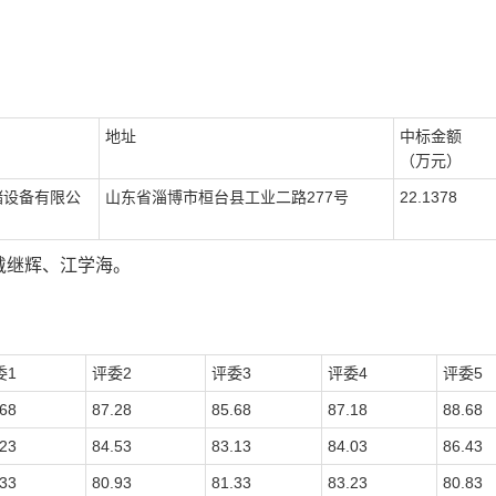
地址
中标金额
（
万
元）
储设备有限公
山东省淄博市桓台县工业二路
277号
22.1378
戴继辉、江学海。
委
1
评委
2
评委
3
评委
4
评委
5
.68
87.28
85.68
87.18
88.68
.23
84.53
83.13
84.03
86.43
.33
80.93
81.33
83.23
80.83