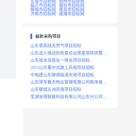
东营市招标网
德州市招标网
临沂市招标网
烟台市招标网
聊城市招标网
青岛市招标网
济南市招标网
威海市招标网
最新采购项目
山东章高线天然气项目招标
山东出入境边防检查总站零星周转房整修
项目招标中标
山东裕龙岛炼化一体化项目招标
2023山东集中式路上风电项目招标
中电建山东聊城临清风电项目招标
山东将军春天物业管理有限公司秩序维护
服务项目招标公告
山东聊城五洲风电项目招标
芜湖安得智联科技有限公司山东分公司济
南地区快递项目招标公告