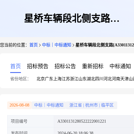
星桥车辆段北侧支路
您当前的位置：
首页
中标｜中标通知
星桥车辆段北侧支路[A33011312805
[A3301131280522222001221]
首页
招标预告
招标公告
重新招标
中标通知
省份地区：
北京
广东
上海
江苏
浙江
山东
湖北
四川
河北
河南
天津
山
2026-08-08
中标｜中标通知
浙江省
|
杭州市
|
临平区
项目编号
A3301131280522222001221
发布时间
2024-06-20 18:06:38