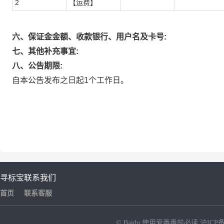
2
【运费】
六、保证金金额、收款银行、用户名及卡号:
七、其他补充事宜:
八、公告期限:
自本公告发布之日起1个工作日。
寻标宝
联系我们
首页
联系客服
© Baidu
使用爱番番前必读
沪ICP备