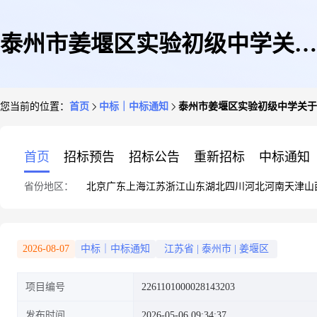
泰州市姜堰区实验初级中学关于
您当前的位置：
首页
中标｜中标通知
泰州市姜堰区实验初级中学关于
纺织包/兜/带的网上商城采购项
首页
招标预告
招标公告
重新招标
中标通知
省份地区：
北京
广东
上海
江苏
浙江
山东
湖北
四川
河北
河南
天津
山
目成交公告
2026-08-07
中标｜中标通知
江苏省
|
泰州市
|
姜堰区
项目编号
2261101000028143203
发布时间
2026-05-06 09:34:37