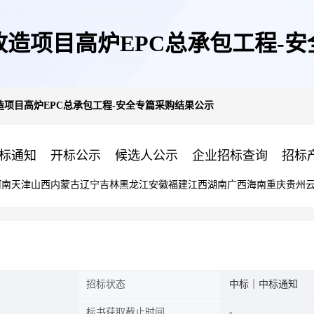
造项目高炉EPC总承包工程-
项目高炉EPC总承包工程-安全专篇采购结果公示
标通知
开标公示
候选人公示
企业招标查询
招标
河南
天津
山西
内蒙古
辽宁
吉林
黑龙江
安徽
福建
江西
湖南
广西
海南
重庆
贵州
招标状态
中标｜中标通知
标书获取截止时间