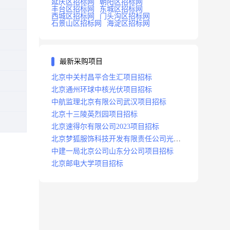
延庆区招标网
朝阳区招标网
丰台区招标网
东城区招标网
西城区招标网
门头沟区招标网
石景山区招标网
海淀区招标网
最新采购项目
北京中关村昌平合生汇项目招标
北京通州环球中核光伏项目招标
中航监理北京有限公司武汉项目招标
北京十三陵英烈园项目招标
北京速得尔有限公司2023项目招标
北京梦狐服饰科技开发有限责任公司光绿
能项目招标公告
中建一局北京公司山东分公司项目招标
北京邮电大学项目招标