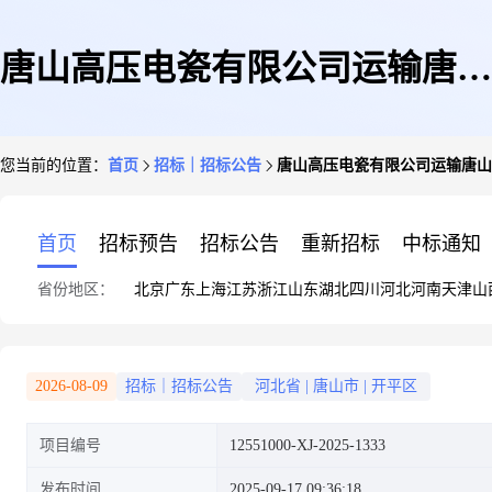
唐山高压电瓷有限公司运输唐山
您当前的位置：
首页
招标｜招标公告
唐山高压电瓷有限公司运输唐山
开平至山东省泰安高新经济技术
首页
招标预告
招标公告
重新招标
中标通知
省份地区：
北京
广东
上海
江苏
浙江
山东
湖北
四川
河北
河南
天津
山
开发区泰开工业园南区询比价
2026-08-09
招标｜招标公告
河北省
|
唐山市
|
开平区
项目编号
12551000-XJ-2025-1333
发布时间
2025-09-17 09:36:18