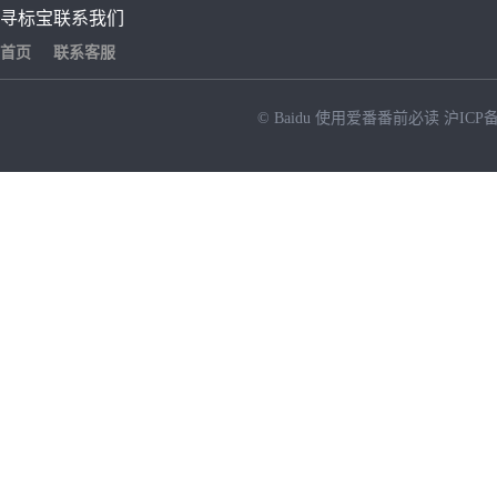
寻标宝
联系我们
首页
联系客服
© Baidu
使用爱番番前必读
沪ICP备
NEW
HOT
暂时没有搜索结果…