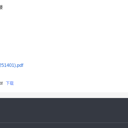
楼
401).pdf
df
下载