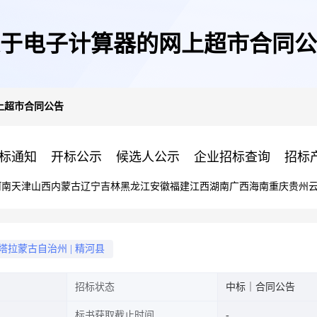
于电子计算器的网上超市合同公
上超市合同公告
标通知
开标公示
候选人公示
企业招标查询
招标
河南
天津
山西
内蒙古
辽宁
吉林
黑龙江
安徽
福建
江西
湖南
广西
海南
重庆
贵州
塔拉蒙古自治州
|
精河县
招标状态
中标｜合同公告
标书获取截止时间