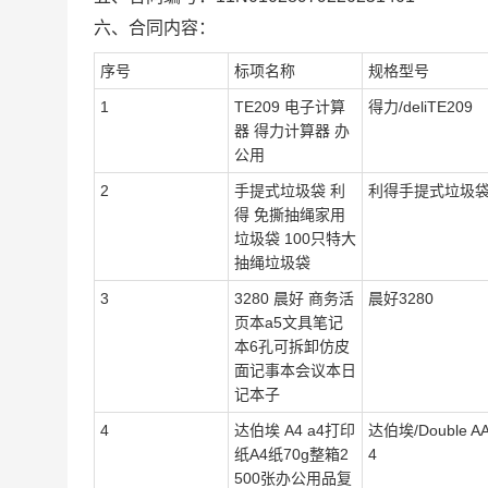
六、合同内容：
序号
标项名称
规格型号
1
TE209 电子计算
得力/deliTE209
器 得力计算器 办
公用
2
手提式垃圾袋 利
利得手提式垃圾
得 免撕抽绳家用
垃圾袋 100只特大
抽绳垃圾袋
3
3280 晨好 商务活
晨好3280
页本a5文具笔记
本6孔可拆卸仿皮
面记事本会议本日
记本子
4
达伯埃 A4 a4打印
达伯埃/Double A
纸A4纸70g整箱2
4
500张办公用品复