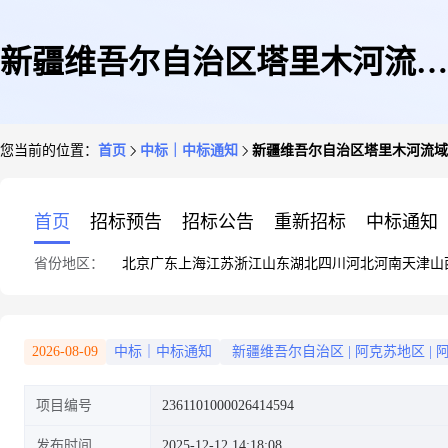
新疆维吾尔自治区塔里木河流域
您当前的位置：
首页
中标｜中标通知
新疆维吾尔自治区塔里木河流域
阿克苏河水利管理中心关于车辆
首页
招标预告
招标公告
重新招标
中标通知
省份地区：
北京
广东
上海
江苏
浙江
山东
湖北
四川
河北
河南
天津
山
定点维修的服务市场采购项目成
2026-08-09
中标｜中标通知
新疆维吾尔自治区
|
阿克苏地区
|
项目编号
2361101000026414594
交公告
发布时间
2025-12-12 14:18:08