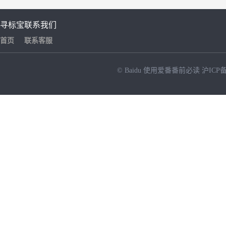
寻标宝
联系我们
首页
联系客服
© Baidu
使用爱番番前必读
沪ICP备
NEW
HOT
暂时没有搜索结果…