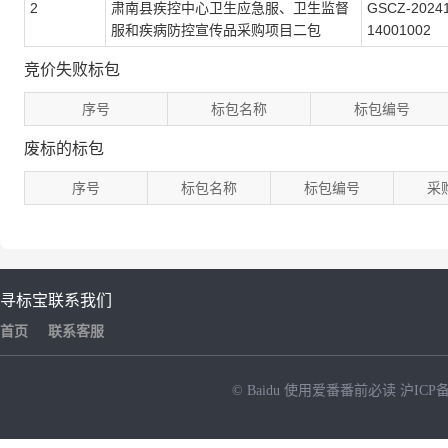
2
肃南县疾控中心卫生应急服、卫生监督
GSCZ-2024
服和疾病防控宣传品采购项目二包
14001002
竞价失败标包
序号
标包名称
标包编号
废标的标包
序号
标包名称
标包编号
采
寻标宝
联系我们
首页
联系客服
© Baidu
使用爱番番前必读
沪ICP备
NEW
HOT