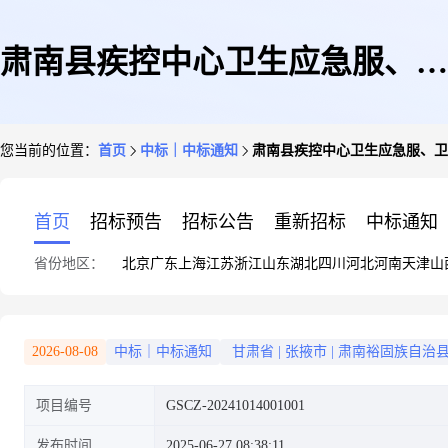
肃南县疾控中心卫生应急服、卫
您当前的位置：
首页
中标｜中标通知
肃南县疾控中心卫生应急服、卫
生监督服和疾病防控宣传品采购
首页
招标预告
招标公告
重新招标
中标通知
省份地区：
北京
广东
上海
江苏
浙江
山东
湖北
四川
河北
河南
天津
山
项目邀请招标公告-竞价结果
2026-08-08
中标｜中标通知
甘肃省
|
张掖市
|
肃南裕固族自治
项目编号
GSCZ-20241014001001
发布时间
2025-06-27 08:38:11