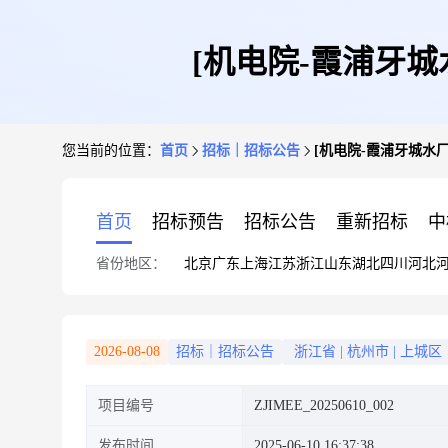
[机电院-霞浦牙
您当前的位置：
首页
招标｜招标公告
[机电院-霞浦牙城水
首页
招标预告
招标公告
重新招标
中
省份地区：
北京
广东
上海
江苏
浙江
山东
湖北
四川
河北
2026-08-08
招标｜招标公告
浙江省
|
杭州市
|
上城区
项目编号
ZJIMEE_20250610_002
发布时间
2025-06-10 16:37:38