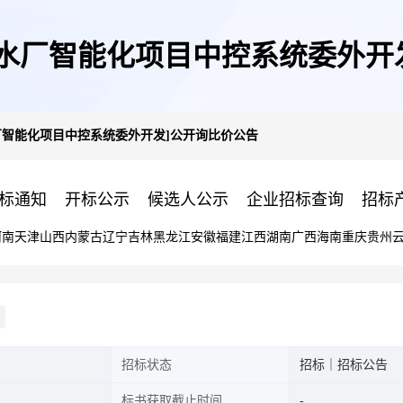
城水厂智能化项目中控系统委外开
厂智能化项目中控系统委外开发]公开询比价公告
标通知
开标公示
候选人公示
企业招标查询
招标
河南
天津
山西
内蒙古
辽宁
吉林
黑龙江
安徽
福建
江西
湖南
广西
海南
重庆
贵州
招标状态
招标｜招标公告
标书获取截止时间