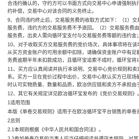
合违约确认的，守约方可以书面方式向交易中心申请强制执
约补偿，交易中心对该合同的义务终止。
9、合同违约终止后，交易服务费的收取方式如下：（1）
服务费，违约方的交易服务费不予退回。（2）交易服务费
服务费，出卖人需向循环宝支付与交易服务费等额的违约金
10、对于收取买方交易服务费的竞价场次，具体事项将在
从买方资金账户的可用余额中扣除，请确保资金账户中有足
务费逾期半年未扣款成功，且循环宝追索不成时，循环宝将
11、买方应认真阅读并执行本说明、交易中心竞价规则和
系。买方一旦在竞价过程中出价，交易中心默认买方已现场
时认可实物质量、数量和品质，欧冶供应链和卖方不承担由
12、其它有关规定详见欧冶循环宝发布的《竞价交易规则》
1适用范围
本版《单卷交易规则》适用于在欧冶循环宝平台销售的单卷
2总则
2.1本规则根据《中华人民共和国合同法》。
2.2参加单卷交易的当事人应当仔细阅读并遵守本规则，对