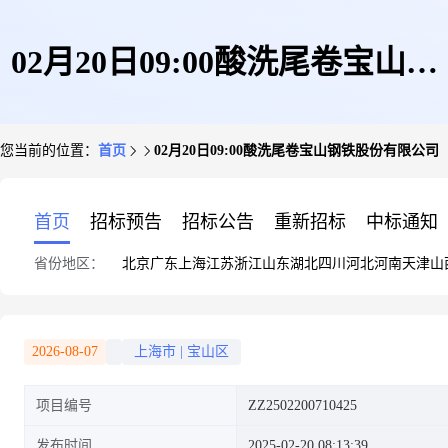
02月20日09:00酸洗尾卷宝山钢
您当前的位置：
首页
02月20日09:00酸洗尾卷宝山钢铁股份有限公司
铁股份有限公司
首页
招标预告
招标公告
重新招标
中标通知
省份地区：
北京
广东
上海
江苏
浙江
山东
湖北
四川
河北
河南
天津
山
2026-08-07
上海市
|
宝山区
项目编号
ZZ2502200710425
发布时间
2025-02-20 08:13:39