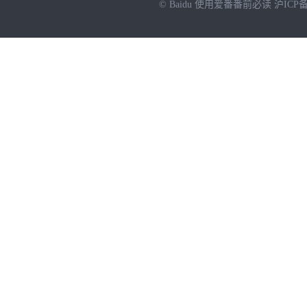
© Baidu
使用爱番番前必读
沪ICP备
NEW
HOT
暂时没有搜索结果…