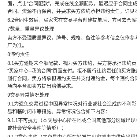
面，点击“合同配款”，完成在线全额配款，最迟应于合同生成当
合同、资源不再保留，并要求买方依约承担违约责任，详见
6.2合同生效后，买家需在交易平台创建提单后，方可去仓
7数量、重量异议处理
卖方不受理质量异议，牌号、规格、备注等参考信息仅作参
厂为准。
8违约责任
8.1买方逾期未全额配款，视为买方违约，买方将承担违约
“买家中心--我的合同”页面支付。拒不履行违约责任的买
履行合同，卖方将承担违约责任并支付违约金，每个违约合同
项向平台和卖方提出赔偿要求。
9交易异常情况处理
9.1为避免交易过程中因异常情况对行业或社会造成的不利
易和临时闭市等措施。异常情况包含如下内容：
9.1.1不可抗力（本交易中心所在地或全国其他部分区域
或社会安全事件等情形）；
9.1.2意外事件（本交易中心所在地发生火灾或电力供应出