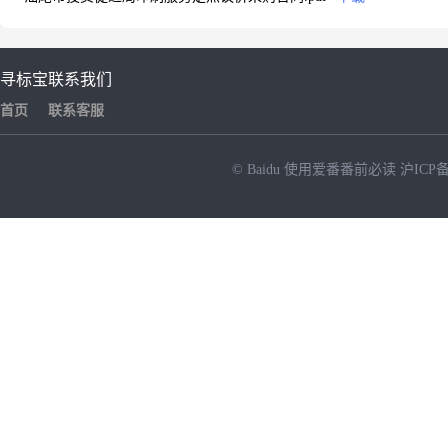
寻标宝
联系我们
首页
联系客服
© Baidu
使用爱番番前必读
沪ICP备
NEW
HOT
暂时没有搜索结果…