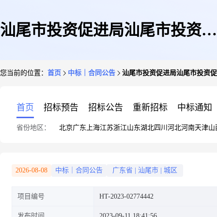
汕尾市投资促进局汕尾市投资促
您当前的位置：
首页
中标｜合同公告
汕尾市投资促进局汕尾市投资促
进局印刷服务定点议价采购合同
首页
招标预告
招标公告
重新招标
中标通知
省份地区：
北京
广东
上海
江苏
浙江
山东
湖北
四川
河北
河南
天津
山
的合同公告
2026-08-08
中标｜合同公告
广东省
|
汕尾市
|
城区
项目编号
HT-2023-02774442
发布时间
2023-09-11 18:41:56