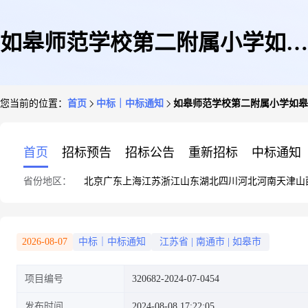
如皋师范学校第二附属小学如皋
您当前的位置：
首页
中标｜中标通知
如皋师范学校第二附属小学如皋
师范学校第二附属小学2024暑期
首页
招标预告
招标公告
重新招标
中标通知
省份地区：
北京
广东
上海
江苏
浙江
山东
湖北
四川
河北
河南
天津
山
维修采购计划成交公告
2026-08-07
中标｜中标通知
江苏省
|
南通市
|
如皋市
项目编号
320682-2024-07-0454
发布时间
2024-08-08 17:22:05