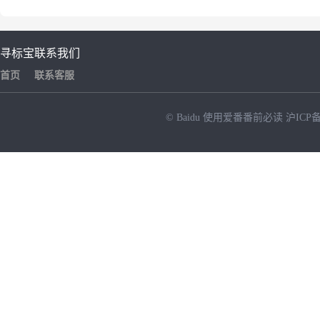
寻标宝
联系我们
首页
联系客服
© Baidu
使用爱番番前必读
沪ICP备
NEW
HOT
暂时没有搜索结果…