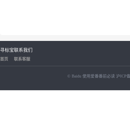
寻标宝
联系我们
首页
联系客服
© Baidu
使用爱番番前必读
沪ICP备
NEW
HOT