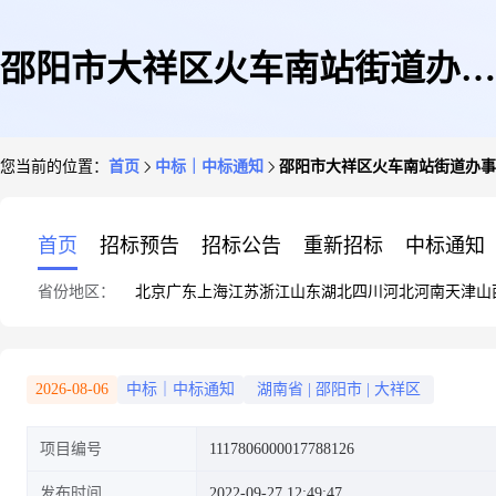
邵阳市大祥区火车南站街道办事
您当前的位置：
首页
中标｜中标通知
邵阳市大祥区火车南站街道办事
处关于其他方便速食的网上超市
首页
招标预告
招标公告
重新招标
中标通知
省份地区：
北京
广东
上海
江苏
浙江
山东
湖北
四川
河北
河南
天津
山
采购项目成交公告
2026-08-06
中标｜中标通知
湖南省
|
邵阳市
|
大祥区
项目编号
1117806000017788126
发布时间
2022-09-27 12:49:47