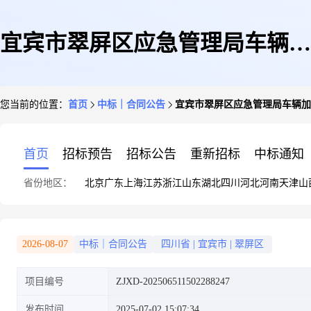
宜宾市翠屏区应急管理局车辆加
您当前的位置：
首页
中标｜合同公告
宜宾市翠屏区应急管理局车辆加
油、添加燃料服务直接选定采购
首页
招标预告
招标公告
重新招标
中标通知
省份地区：
北京
广东
上海
江苏
浙江
山东
湖北
四川
河北
河南
天津
山
合同
2026-08-07
中标｜合同公告
四川省
|
宜宾市
|
翠屏区
项目编号
ZJXD-202506511502288247
发布时间
2025-07-02 15:07:34