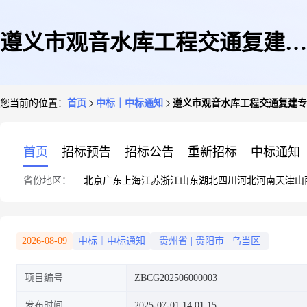
遵义市观音水库工程交通复建专
您当前的位置：
首页
中标｜中标通知
遵义市观音水库工程交通复建专项
项工程(052县道1#段)施工分包
首页
招标预告
招标公告
重新招标
中标通知
省份地区：
北京
广东
上海
江苏
浙江
山东
湖北
四川
河北
河南
天津
山
招标采购公告
2026-08-09
中标｜中标通知
贵州省
|
贵阳市
|
乌当区
项目编号
ZBCG202506000003
发布时间
2025-07-01 14:01:15