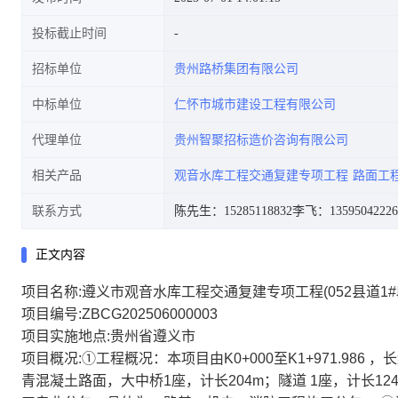
投标截止时间
招标单位
贵州路桥集团有限公司
中标单位
仁怀市城市建设工程有限公司
代理单位
贵州智聚招标造价咨询有限公司
相关产品
观音水库工程交通复建专项工程
路面工
联系方式
陈先生：15285118832
李飞：13595042226
正文内容
项目名称:遵义市观音水库工程交通复建专项工程(052县道1#
项目编号:ZBCG202506000003
项目实施地点:贵州省遵义市
项目概况:①工程概况：本项目由K0+000至K1+971.986 ，长
青混凝土路面，大中桥1座，计长204m；隧道 1座，计长1