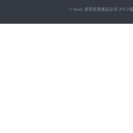
© Baidu
使用爱番番前必读
沪ICP备
NEW
HOT
暂时没有搜索结果…