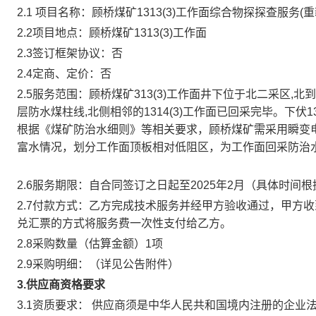
2.1 项目名称：
顾桥煤矿1313(3)工作面综合物探探查服务(重
2.2项目地点：
顾桥煤矿1313(3)工作面
2.3签订框架协议：
否
2.4定商、定价：
否
2.5服务范围：
顾桥煤矿313(3)工作面井下位于北二采区,北到13
层防水煤柱线,北侧相邻的1314(3)工作面已回采完毕。下伏1312
根据《煤矿防治水细则》等相关要求，顾桥煤矿需采用瞬变电磁
富水情况，划分工作面顶板相对低阻区，为工作面回采防治
2.6服务期限：
自合同签订之日起至2025年2月（具体时间
2.7付款方式：
乙方完成技术服务并经甲方验收通过，甲方收到
兑汇票的方式将服务费一次性支付给乙方。
2.8采购数量（估算金额）
1项
2.9采购明细：（详见公告附件）
3.供应商资格要求
3.1资质要求：
供应商须是中华人民共和国境内注册的企业