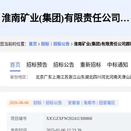
淮南矿业(集团)有限责任公司顾
您当前的位置：
首页
招标｜招标公告
淮南矿业(集团)有限责任公司顾桥
桥煤矿1313(3)工作面综合物探
首页
招标预告
招标公告
重新招标
中标通知
省份地区：
北京
广东
上海
江苏
浙江
山东
湖北
四川
河北
河南
天津
山
探查服务(重新采购)询价项目公
2026-08-06
招标｜招标公告
安徽省
|
淮南市
|
田家庵区
项目编号
XJCGZXFW202411300868
告
发布时间
2025-01-06 12:23:39