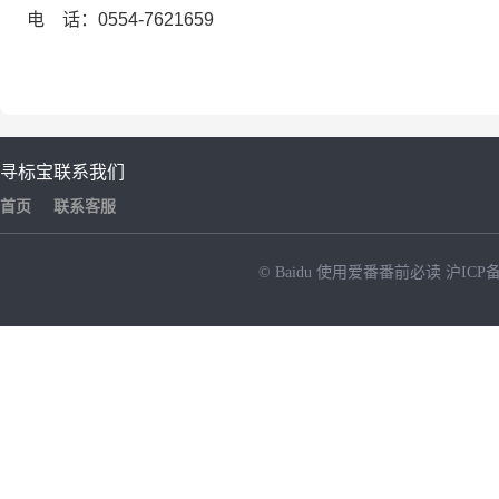
电 话：
0554-7621659
寻标宝
联系我们
首页
联系客服
© Baidu
使用爱番番前必读
沪ICP备
NEW
HOT