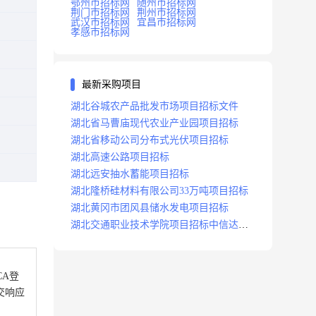
鄂州市招标网
随州市招标网
荆门市招标网
荆州市招标网
武汉市招标网
宜昌市招标网
孝感市招标网
最新采购项目
湖北谷城农产品批发市场项目招标文件
湖北省马曹庙现代农业产业园项目招标
湖北省移动公司分布式光伏项目招标
湖北高速公路项目招标
湖北远安抽水蓄能项目招标
湖北隆桥硅材料有限公司33万吨项目招标
湖北黄冈市团风县储水发电项目招标
湖北交通职业技术学院项目招标中信达咨
询
择“CA登
交响应