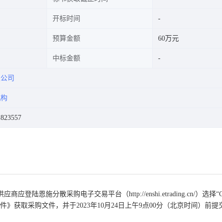
开标时间
预算金额
60万元
中标金额
限公司
机构
23557
供应商
应
登陆恩施分散采购电子交易平台（
http://enshi.etrading.cn/）选
文件》获取采购文件，
并
于
2023
年
10
月
24
日
上午
9点00分
（北京时间）前提