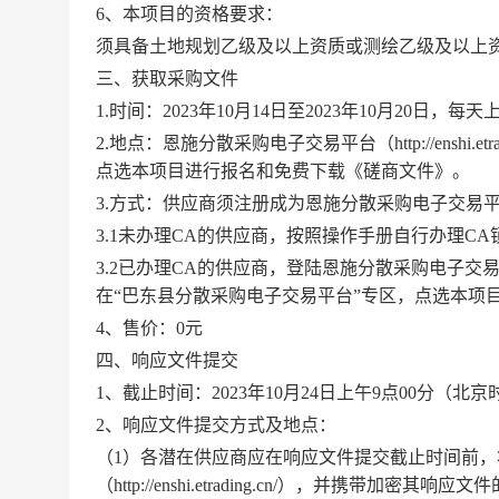
6、本项目的资格要求：
须具备土地规划乙级及以上资质
或
测绘乙级及以上
三、获取采购文件
1.时间：202
3
年
10
月
14
日至
202
3
年
10
月
20
日，每天
2.地点：恩施分散采购电子交易平台（http://enshi
点选本项目进行报名和免费下载《磋商文件》。
3.方式：供应商须注册成为恩施分散采购电子交易
3.1未办理CA的供应商，按照操作手册自行办理
3.2已办理CA的供应商，登陆恩施分散采购电子交易平台（htt
在“巴东县分散采购电子交易平台”专区，点选本项
4、售价：0元
四、响应文件提交
1、截止时间：
2023
年
10
月
24
日
上午
9点00分（北京
2、
响应文件
提交方式及地点：
（
1）各潜在供应商应在响应文件提交截止时间前
（http://enshi.etrading.cn/），并