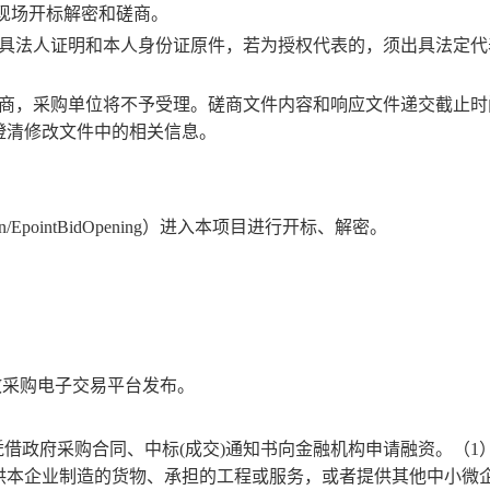
与现场开标解密和磋商。
出具法人证明和本人身份证原件，若为授权代表的，须出具法定代
应商，采购单位将不予受理。磋商文件内容和响应文件递交截止时
澄清修改文件中的相关信息。
）
rading.cn/EpointBidOpening）进入本项目进行开标、解密。
散采购电子交易平台发布。
可凭借政府采购合同、中标(成交)通知书向金融机构申请融资。（1
供本企业制造的货物、承担的工程或服务，或者提供其他中小微