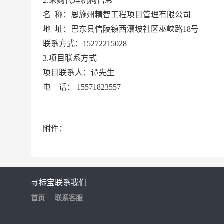
2.采购代理机构信息
名
称：恩施州精智工程项目管理有限公司
地
址：巴东县信陵镇西瀼坡社区巫峡路18号
联系方式：
15272215028
3.项目联系方式
项目联系人：谭先生
电 话：
15571823557
附件：
寻标宝
联系我们
首页
联系客服