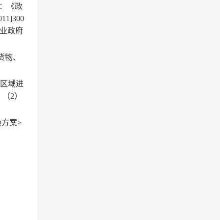
：《政
]300
就业政府
货物、
图区域进
；（2）
方案>