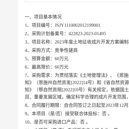
一、项目基本情况
1、项目编号：JSJY1110002012199001
2、采购计划备案号：
422823-2023-01495
3、项目名称：
2023年度土地征收成片开发方案编
4、采购方式：竞争性磋商
5、预算金额：
60
万元
6、最高限价：
60
万元
7、采购需求
：
为贯彻落实《土地管理法》、《
恩施
知》（
恩施州自然资发
[202
2
]
14
号）和《省自然资源
知》（鄂自然资规
[202
2
]
10
号）有关规定，依据国土
目、重要发展区域，确定科学合理的成片开发范围
8、合同履行期限：
自合同签订之日
起
至
2023年12
9、本项目（是/否）接受联合体投标：否 。
10、是否可采购进口产品：否 。