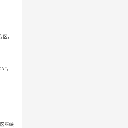
）
”专区，
。
CA”，
社区巫峡