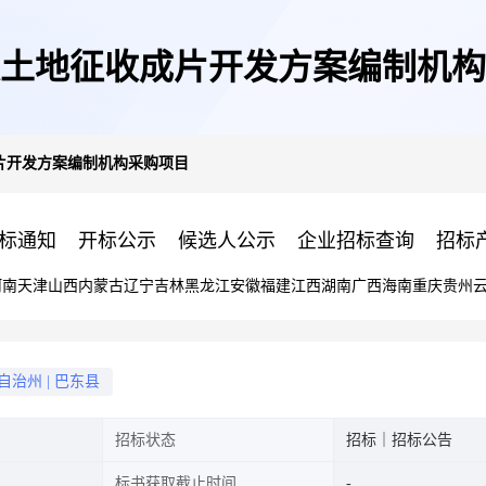
年度土地征收成片开发方案编制机
成片开发方案编制机构采购项目
标通知
开标公示
候选人公示
企业招标查询
招标
河南
天津
山西
内蒙古
辽宁
吉林
黑龙江
安徽
福建
江西
湖南
广西
海南
重庆
贵州
自治州
|
巴东县
招标状态
招标｜招标公告
标书获取截止时间