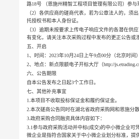
路18号 （恩施州精智工程项目管理有限公司）参
（
2）各供应商的磋商代表，若为公章法人的，须
托授权书和本人身份证。
（
3）逾期未按要求上传电子响应文件的各潜在供
有变化，请关注本次采购过程中发布的更正公告或
五
、开启
1、时间：2023年
10
月
24
日上午
9点00分（北京时间
2、地点
：新点限额电子开标大厅（
http://js.et
六
、公告期限
自本公告发布之日起
3
个工作日。
七
、其他补充事宜
1.本项目不收取投标保证金和履约保证金。
2.本次磋商公告同时在湖北省政府采购网和恩施分
3.政府采购合同融资具体内容如下：
3.1参与政府采购活动并中标(成交)的中小微企业
微企业是指符合国家关于中小微企业划分标准，提