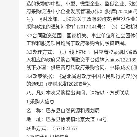
造的货物的中型、小型、微型企业。监狱企业、残
府采购促进中小企业发展管理办法》(财库[2020]46
号)：《财政部、司法部关于政府采购支持监狱企业发展
采购政策的通知》(财库[2017]141号)；（3）
3.2合同融资范围：国家机关、事业单位和社会团
工程和服务项目均属于政府采购合同融资范围。
3.3办理方式：（1）线上办理：供应商登录湖北省
入相应的政府采购合同融资平台或输入http://122.18
线下办理：供应商可凭政府采购合同、中标(成交)
3.4政策依据：《湖北省财政厅中国人民银行武汉
的通知》(鄂财采发[2020]5号)。
八
、凡对本次采购提出询问，请按以下方式联系
1.采购人信息
名
称：巴东县自然资源和规划局
地
址：巴东县信陵镇北京大道
164号
联系方式
：
15571823557