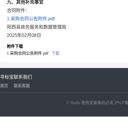
九、其他补充事宜
合同附件：
1.采购合同公告附件.pdf
阳西县政务服务和数据管理局
2025年02月08日
附件下载
1.采购合同公告附件.pdf
下载
寻标宝
联系我们
首页
联系客服
© Baidu
使用爱番番前必读
沪ICP备
NEW
HOT