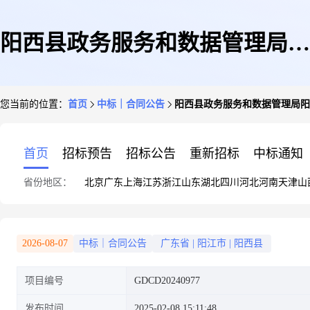
阳西县政务服务和数据管理局阳
您当前的位置：
首页
中标｜合同公告
阳西县政务服务和数据管理局阳
西县项目管理系统的合同公告
首页
招标预告
招标公告
重新招标
中标通知
省份地区：
北京
广东
上海
江苏
浙江
山东
湖北
四川
河北
河南
天津
山
2026-08-07
中标｜合同公告
广东省
|
阳江市
|
阳西县
项目编号
GDCD20240977
发布时间
2025-02-08 15:11:48