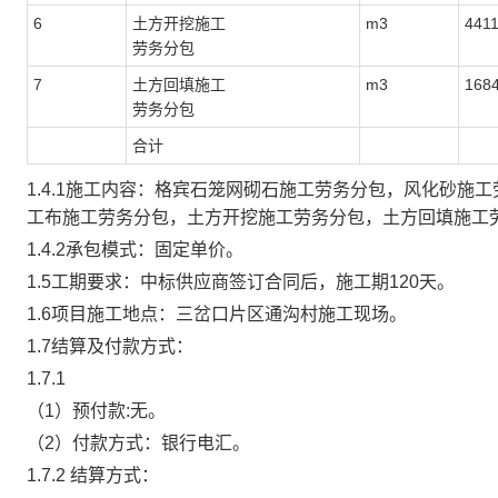
6
土方开挖施工
m3
441
劳务分包
7
土方回填施工
m3
168
劳务分包
合计
1.4.1施工内容：格宾石笼网砌石施工劳务分包，风化砂
工布施工劳务分包，土方开挖施工劳务分包，土方回填施工
1.4.2承包模式：固定单价。
1.5
工期要求
：中标供应商签订合同后，施工期
120天。
1.6
项目施工
地点：三岔口片区通沟村施工现场
。
1.7结算
及
付
款
方式：
1.7.1
（
1）预付款:无。
（
2）付款方式：
银行电汇
。
1.7.2 结算方式：