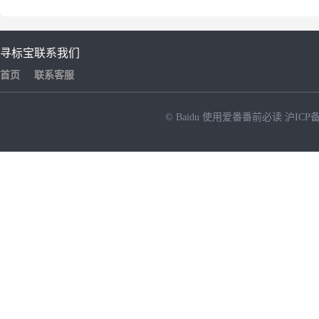
寻标宝
联系我们
首页
联系客服
© Baidu
使用爱番番前必读
沪ICP备
NEW
HOT
暂时没有搜索结果…