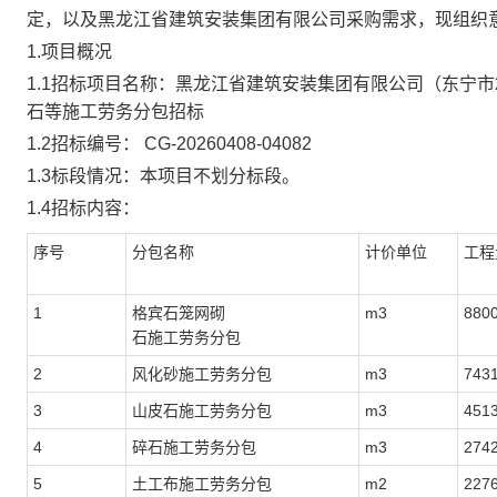
定
，
以及黑龙江省建筑安装集团有限公司采购需求，
现组织
1.项目概况
1.1
招标
项目名称：
黑龙江省建筑安装集团有限公司（东宁市
石等施工劳务分包招标
1.2
招标编号：
CG-20260408-04082
1.3标段情况：本项目不划分标段。
1.4
招标
内容：
序号
分包名称
计价单位
工程
1
格宾石笼网砌
m3
880
石施工劳务分包
2
风化砂施工劳务分包
m3
743
3
山皮石施工劳务分包
m3
451
4
碎石施工劳务分包
m3
274
5
土工布施工劳务分包
m2
227