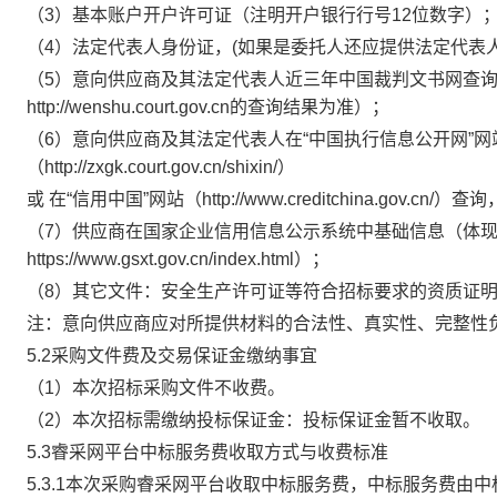
（
3）
基本账户开户许可证
（注明开户银行行号
12位数字）
（
4）
法定代表人身份证
，
(如果是委托人还应提供法定代表
（
5）
意向供应商
及其
法定代表人
近三年中国裁判文书网查
http://wenshu.court.gov.cn的查询结果为准）；
（
6）
意向供应商
及其
法定代表人
在
“中国执行信息公开网”
（http://zxgk.court.gov.cn/shixin/）
或
在
“信用中国”网站（http://www.creditchina.go
（7）
供应商
在国家企业信用信息公示系统中基础信息（体
https://www.gsxt.gov.cn/index.html）；
（8）
其它文件：
安全生产许可证等符合招标要求的资质证
注：意向供应商应对所提供材料的合法性、真实性、完整性
5.2采购文件费及交易保证金缴纳事宜
（
1）本次招标采购文件不收费。
（
2）本次招标需缴纳投标保证金：投标保证金暂不收取。
5.3睿采网平台中标服务费收取方式与收费标准
5.3.1本次采购睿采网平台收取中标服务费，中标服务费