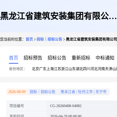
黑龙江省建筑安装集团有限公司
您当前的位置：
首页
招标｜招标公告
黑龙江省建筑安装集团有限公司(
(东宁市2025年财政补助高标准
首页
招标预告
招标公告
重新招标
中标通知
省份地区：
北京
广东
上海
江苏
浙江
山东
湖北
四川
河北
河南
天津
山
农田建设项目(新建))—风化
2026-08-09
招标｜招标公告
黑龙江省
|
牡丹江市
|
东宁市
项目编号
CG-20260408-04082
砂、山皮石等施工劳务分包招标
发布时间
2026-04-29 00:00:00