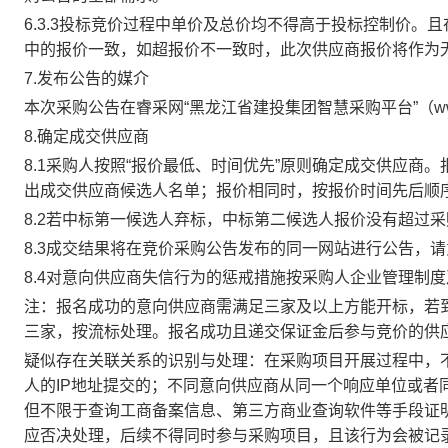
6.3.3
投标竞价过程中单价及总价均不得高于投标控制价。且
中的报价一致，如超报价不一致时，此次供应商报价将作为
7.发布公告的媒介
本次采购公告在睿采网
“黑龙江省建投集团智慧采购平台”（www.
8.确定成交供应商
8.1采购人按照“报价最低、时间优先”原则确定成交供应商。
出成交供应商候选人名单；报价相同时，按报价时间先后顺
8.2若中标第一候选人弃标，中标第二候选人报价没有超过
8.3成交结果将在竞价采购公告发布的同一网站进行公告，
8.4对意向供应商失信行为的惩戒措施按采购人企业管理制
注：报名成功的意向供应商需满足三家及以上方能开标，若
三家，按流标处理。报名成功且递交保证金后参与竞价的供
疑似存在关联关系的识别与处理：在采购项目开展过程中，
人的
IP地址提交的；不同意向供应商从同一个响应单位或者
但不限于查询工商备案信息、第三方商业查询软件等手段证
应否决处理，后续不得同时参与采购项目，且该行为会被记