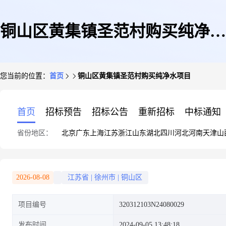
铜山区黄集镇圣范村购买纯净水
您当前的位置：
首页
铜山区黄集镇圣范村购买纯净水项目
项目
首页
招标预告
招标公告
重新招标
中标通知
省份地区：
北京
广东
上海
江苏
浙江
山东
湖北
四川
河北
河南
天津
山
2026-08-08
江苏省
|
徐州市
|
铜山区
项目编号
320312103N24080029
发布时间
2024-09-05 13:48:18