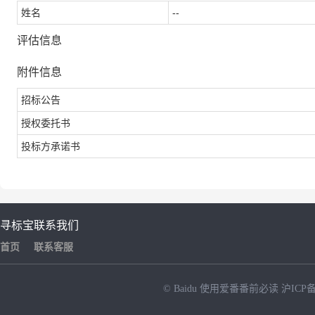
姓名
--
评估信息
附件信息
招标公告
授权委托书
投标方承诺书
寻标宝
联系我们
首页
联系客服
© Baidu
使用爱番番前必读
沪ICP备