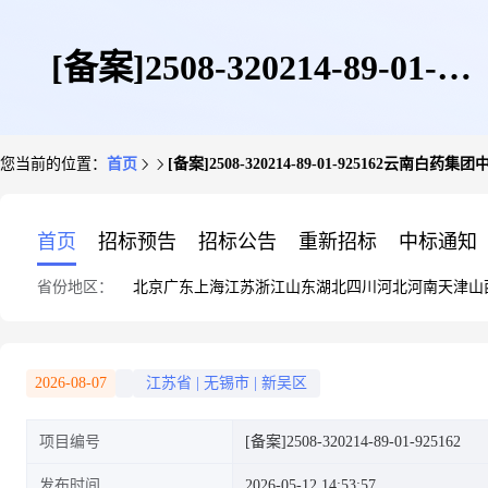
[备案]2508-320214-89-01-
您当前的位置：
首页
[备案]2508-320214-89-01-925162云南
925162云南白药集团中央研究院
首页
招标预告
招标公告
重新招标
中标通知
省份地区：
北京
广东
上海
江苏
浙江
山东
湖北
四川
河北
河南
天津
山
无锡中心实验室
2026-08-07
江苏省
|
无锡市
|
新吴区
项目编号
[备案]2508-320214-89-01-925162
发布时间
2026-05-12 14:53:57