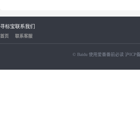
寻标宝
联系我们
首页
联系客服
© Baidu
使用爱番番前必读
沪ICP备
NEW
HOT
暂时没有搜索结果…