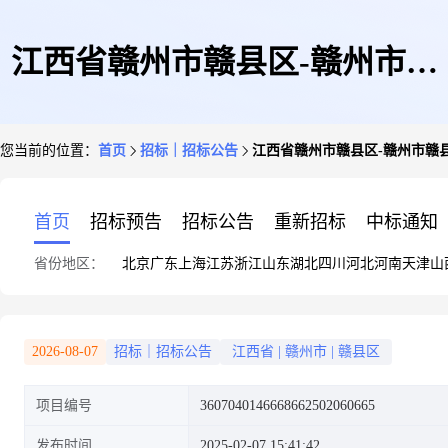
江西省赣州市赣县区-赣州市赣
您当前的位置：
首页
招标｜招标公告
江西省赣州市赣县区-赣州市赣
县区工人文化宫物业管理服务
首页
招标预告
招标公告
重新招标
中标通知
省份地区：
北京
广东
上海
江苏
浙江
山东
湖北
四川
河北
河南
天津
山
2026-08-07
招标｜招标公告
江西省
|
赣州市
|
赣县区
项目编号
3607040146668662502060665
发布时间
2025-02-07 15:41:42