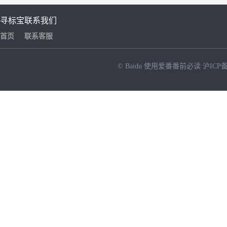
寻标宝
联系我们
首页
联系客服
© Baidu
使用爱番番前必读
沪ICP备
NEW
HOT
暂时没有搜索结果…