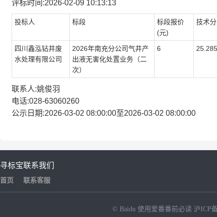
评标时间:2026-02-09 10:13:13
投标人
标段
标段报价
技术分
(元)
四川鑫泓钻井废
2026年南充分公司气井产
6
25.28
水处理有限公司
出液无害化处置业务（二
次）
联系人:姚俊羽
电话:028-63060260
公示日期:2026-03-02 08:00:00至2026-03-02 08:00:00
寻标宝
联系我们
首页
联系客服
© Baidu
使用爱番番前必读
沪ICP备