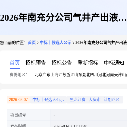
2026年南充分公司气井产出液无
您当前的位置：
首页
中标｜候选人公示
2026年南充分公司气井产出
害化处置业务(二次)
首页
招标预告
招标公告
重新招标
中标通知
省份地区：
北京
广东
上海
江苏
浙江
山东
湖北
四川
河北
河南
天津
山
2026-08-07
中标｜候选人公示
黑龙江省
|
大庆市
|
让胡路区
项目编号
发布时间
2026-03-02 11:12:48