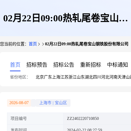
02月22日09:00热轧尾卷宝山钢
您当前的位置：
首页
02月22日09:00热轧尾卷宝山钢铁股份有限公司
铁股份有限公司
首页
招标预告
招标公告
重新招标
中标通知
省份地区：
北京
广东
上海
江苏
浙江
山东
湖北
四川
河北
河南
天津
山
2026-08-07
上海市
|
宝山区
项目编号
ZZ2402220710850
发布时间
2024-02-22 08:27:59