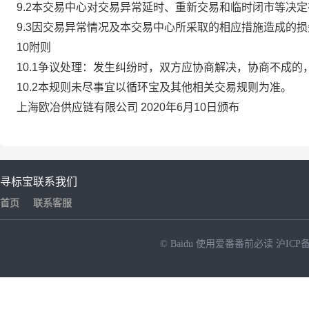
9.2本交易中心对交易异常延时、重新交易和临时闭市等决
9.3因交易异常情况及本交易中心所采取的相应措施造成的
10附则
10.1争议处理：发生纠纷时，双方应协商解决，协商不成
10.2本规则未尽事宜以循环宝及其他相关交易规则为准。
上海欧冶供应链有限公司 2020年6月10日颁布
寻标宝
联系我们
首页
联系客服
© Baidu
使用爱番番前必读
沪ICP备
NEW
HOT