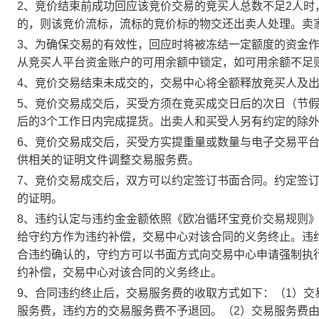
2、竞价结束前成功回应该竞价交易的竞买人总数不足2人
的，则该竞价流标，流标的竞价标的物交还出卖人处理。卖
3、为确保交易的有效性，回应时将被冻结一定额度的资金
从竞买人平台资金账户的可用余额中锁定，如可用余额不足
4、竞价交易结束未成交的，交易中心将全额释放竞买人及
5、竞价交易成交后，买受方须在竞买成交日后的次日（节假
后的3个工作日内完成提货。出卖人和买受人另有约定的除
6、竞价交易成交后，买受方实提重量或数量与电子交易平
供相关的证明文件调整交易服务费。
7、竞价交易成交后，双方可以约定签订书面合同。约定签
的证明。
8、违约认定与违约金金额依照《欧冶循环宝竞价交易规则
给守约方作为违约补偿，交易中心对该合同的义务终止。违
合违约确认的，守约方可以书面方式向交易中心申请强制执
约补偿，交易中心对该合同的义务终止。
9、合同违约终止后，交易服务费的收取方式如下：（1）
服务费，违约方的交易服务费不予退回。（2）交易服务费