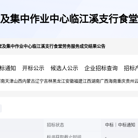
及集中作业中心临江溪支行食堂
堂及集中作业中心临江溪支行食堂劳务服务成交结果公告
标通知
开标公示
候选人公示
企业招标查询
招标
河南
天津
山西
内蒙古
辽宁
吉林
黑龙江
安徽
福建
江西
湖南
广西
海南
重庆
贵州
招标状态
中标｜中标通知
标书获取截止时间