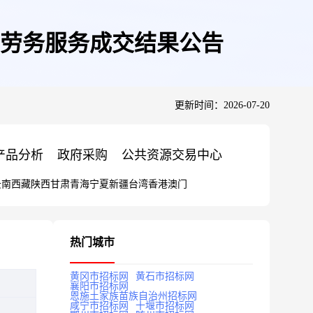
劳务服务成交结果公告
更新时间：2026-07-20
产品分析
政府采购
公共资源交易中心
云南
西藏
陕西
甘肃
青海
宁夏
新疆
台湾
香港
澳门
热门城市
黄冈市招标网
黄石市招标网
襄阳市招标网
恩施土家族苗族自治州招标网
咸宁市招标网
十堰市招标网