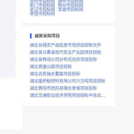
鄂州市招标网
随州市招标网
荆门市招标网
荆州市招标网
武汉市招标网
宜昌市招标网
孝感市招标网
最新采购项目
湖北谷城农产品批发市场项目招标文件
湖北省马曹庙现代农业产业园项目招标
湖北省移动公司分布式光伏项目招标
湖北高速公路项目招标
湖北远安抽水蓄能项目招标
湖北隆桥硅材料有限公司33万吨项目招标
湖北黄冈市团风县储水发电项目招标
湖北交通职业技术学院项目招标中信达咨
询