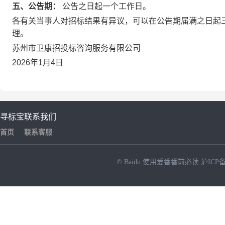
五、公告期：
公告之日起一个工作日。
各有关当事人对招标结果有异议，可以在公告期届满之日起
理。
苏州市卫康招投标咨询服务有限公司
2026年1月4日
寻标宝
联系我们
首页
联系客服
© Baidu
使用爱番番前必读
沪ICP备
NEW
HOT