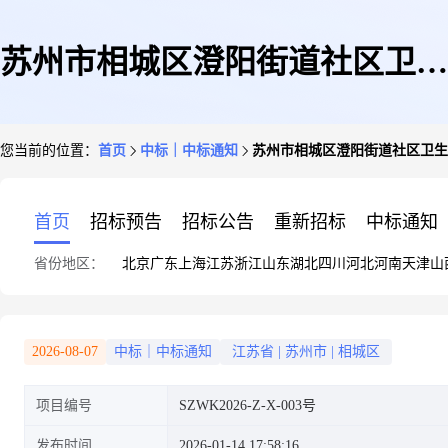
苏州市相城区澄阳街道社区卫生
您当前的位置：
首页
中标｜中标通知
苏州市相城区澄阳街道社区卫生
服务中心关于全自动眼底照相机
首页
招标预告
招标公告
重新招标
中标通知
省份地区：
北京
广东
上海
江苏
浙江
山东
湖北
四川
河北
河南
天津
山
的成交公告
2026-08-07
中标｜中标通知
江苏省
|
苏州市
|
相城区
项目编号
SZWK2026-Z-X-003号
发布时间
2026-01-14 17:58:16