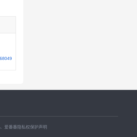
8668049
、
爱番番隐私权保护声明