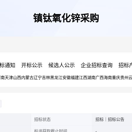
镇钛氧化锌采购
标通知
开标公示
候选人公示
企业招标查询
招标
河南
天津
山西
内蒙古
辽宁
吉林
黑龙江
安徽
福建
江西
湖南
广西
海南
重庆
贵州
招标状态
招标｜招标公告
标书获取截止时间