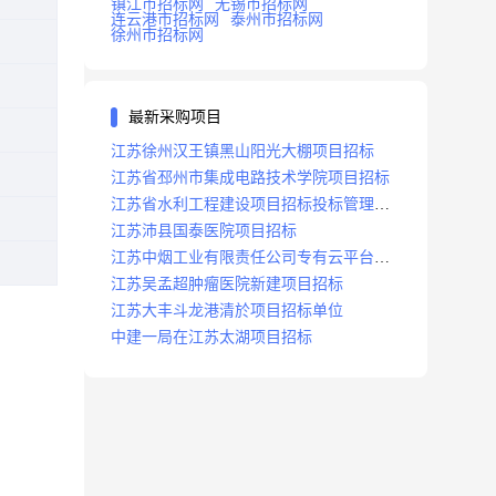
镇江市招标网
无锡市招标网
连云港市招标网
泰州市招标网
徐州市招标网
最新采购项目
江苏徐州汉王镇黑山阳光大棚项目招标
江苏省邳州市集成电路技术学院项目招标
江苏省水利工程建设项目招标投标管理办
法
江苏沛县国泰医院项目招标
江苏中烟工业有限责任公司专有云平台扩
容项目招标
江苏吴孟超肿瘤医院新建项目招标
江苏大丰斗龙港清於项目招标单位
中建一局在江苏太湖项目招标