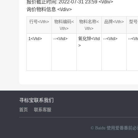
报价截止时间: 2022-07-31 23:59 <\/div>
询价物料信息 <\/div>
行号<\/th>
物料编码<
物料名称<
品牌<\/th>
型号<
\/th>
\/th>
1<\/td>
--<\/td>
氧化锌<\/td
--<\/td>
--<\/
>
寻标宝
联系我们
首页
联系客服
© Baidu
使用爱番番前必