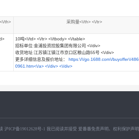
\/th>
采购量<\/th> <\/tr>
td>
10吨<\/td> <\/tr> <\/tbody> <\/table>
招标单位:金浦投资控股集团有限公司 <\/div>
收货地址:江苏镇江镇江市京口区粮山路55号 <\/div>
更多详细信息及报价地址：
https:\/\/go.1688.com\/buyoffer\/4
0961.htm<\/a> <\/div> <\/div>
读
沪ICP备19012628号-1
我已阅读并接受
爱番番免责声明
、
权利保护声明