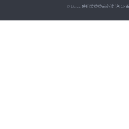
© Baidu
使用爱番番前必读
沪ICP备
NEW
HOT
暂时没有搜索结果…