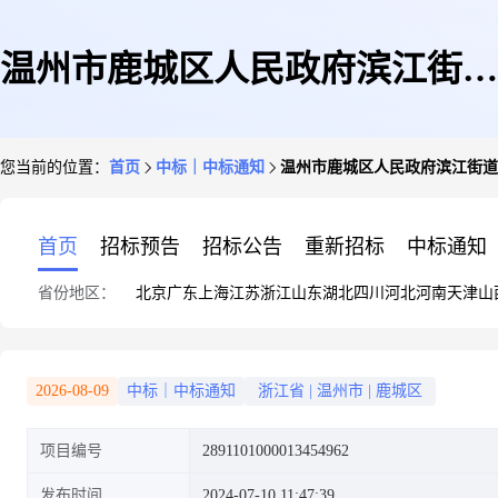
温州市鹿城区人民政府滨江街道
您当前的位置：
首页
中标｜中标通知
温州市鹿城区人民政府滨江街道
办事处关于资产评估的框架协议
首页
招标预告
招标公告
重新招标
中标通知
省份地区：
北京
广东
上海
江苏
浙江
山东
湖北
四川
河北
河南
天津
山
采购项目成交公告
2026-08-09
中标｜中标通知
浙江省
|
温州市
|
鹿城区
项目编号
2891101000013454962
发布时间
2024-07-10 11:47:39