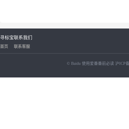
寻标宝
联系我们
首页
联系客服
© Baidu
使用爱番番前必读
沪ICP备
NEW
HOT