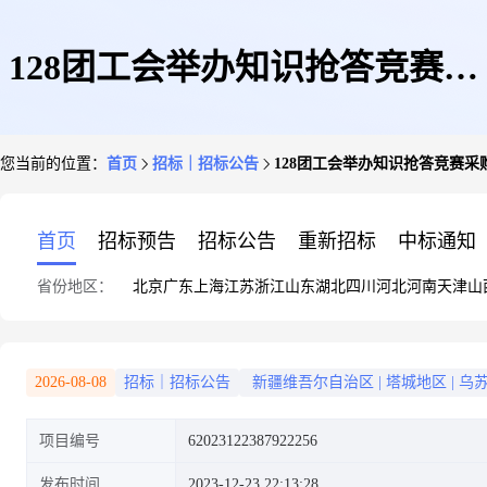
128团工会举办知识抢答竞赛采
您当前的位置：
首页
招标｜招标公告
128团工会举办知识抢答竞赛
购奖品竞价单竞价公告
首页
招标预告
招标公告
重新招标
中标通知
省份地区：
北京
广东
上海
江苏
浙江
山东
湖北
四川
河北
河南
天津
山
2026-08-08
招标｜招标公告
新疆维吾尔自治区
|
塔城地区
|
乌
项目编号
62023122387922256
发布时间
2023-12-23 22:13:28