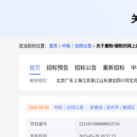
您当前的位置：
首页
中标｜合同公告
关于墨粉/碳粉的网上
首页
招标预告
招标公告
重新招标
中
省份地区：
北京
广东
上海
江苏
浙江
山东
湖北
四川
河北
2026-08-06
中标｜合同公告
安徽省
|
亳州市
|
谯城区
项目编号
2221451000000832516
发布时间
2025-05-20 10:57:23