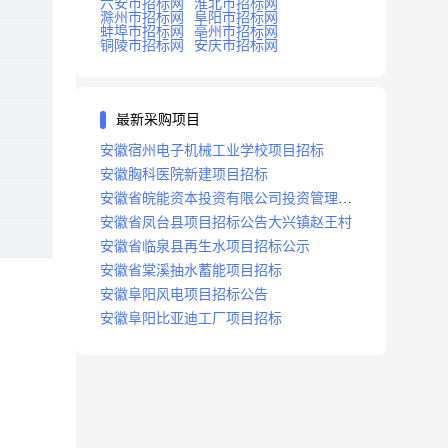
六安市招标网
淮北市招标网
滁州市招标网
阜阳市招标网
蚌埠市招标网
亳州市招标网
铜陵市招标网
安庆市招标网
最新采购项目
安徽宿州电子机械工业学校项目招标
安徽胸科医院新建项目招标
安徽省皖能资本投资有限公司投资管理系
统建设项目招标
安徽省凤台县项目招标公告大兴镇赵王村
安徽省临泉县再生水项目招标公示
安徽省棠溪抽水蓄能项目招标
安徽阜阳风电项目招标公告
安徽阜阳比亚迪工厂项目招标