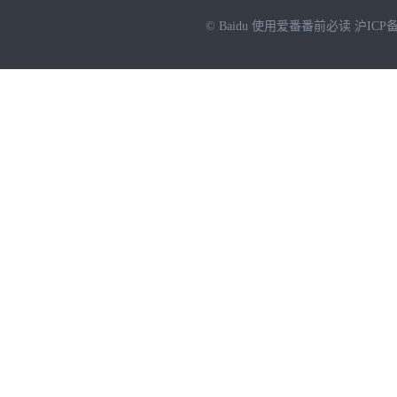
© Baidu
使用爱番番前必读
沪ICP备
NEW
HOT
暂时没有搜索结果…