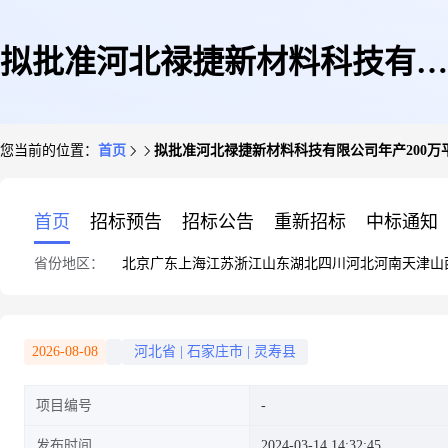
拟批准河北禄捷新材料科技有限
您当前的位置：
首页
拟批准河北禄捷新材料科技有限公司年产200
公司年产200万平方米复合保温
首页
招标预告
招标公告
重新招标
中标通知
省份地区：
北京
广东
上海
江苏
浙江
山东
湖北
四川
河北
河南
天津
山
板项目环评文件公示
2026-08-08
河北省
|
石家庄市
|
灵寿县
项目编号
发布时间
2024-03-14 14:32:45