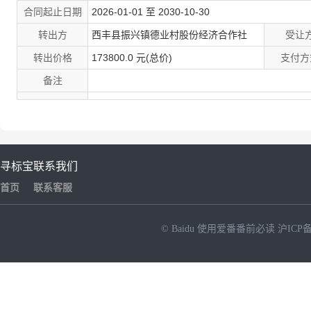
合同起止日期
2026-01-01 至 2030-10-30
转出方
西丰县振兴镇德业村股份经济合作社
受让
转出价格
173800.0
元(总价)
支付方
备注
寻标宝
联系我们
首页
联系客服
© Baidu
使用爱番番前必读
沪ICP备
NEW
HOT