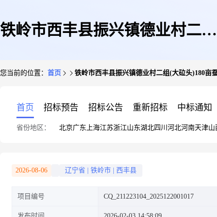
铁岭市西丰县振兴镇德业村二组
您当前的位置：
首页
铁岭市西丰县振兴镇德业村二组(大砬头)180亩
(大砬头)180亩蚕场出租
首页
招标预告
招标公告
重新招标
中标通知
省份地区：
北京
广东
上海
江苏
浙江
山东
湖北
四川
河北
河南
天津
山
2026-08-06
辽宁省
|
铁岭市
|
西丰县
项目编号
CQ_211223104_2025122001017
发布时间
2026-02-03 14:58:09