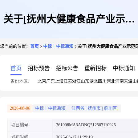
关于[抚州大健康食品产业示范
您当前的位置：
首页
中标｜中标通知
关于[抚州大健康食品产业示范
园东临新区标准化厂房及配套设
首页
招标预告
招标公告
重新招标
中标通知
省份地区：
北京
广东
上海
江苏
浙江
山东
湖北
四川
河北
河南
天津
山
施项目(一期)ABC区产业园配套
2026-08-06
中标｜中标通知
江西省
|
抚州市
|
临川区
项目编号
361098MA3ADNQ512503110925
园区道路相关工程]中选结果的
发布时间
2025-03-17 11:29:19