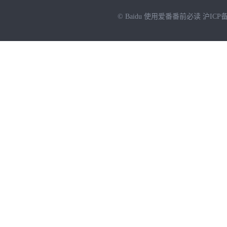
© Baidu
使用爱番番前必读
沪ICP备
NEW
HOT
暂时没有搜索结果…