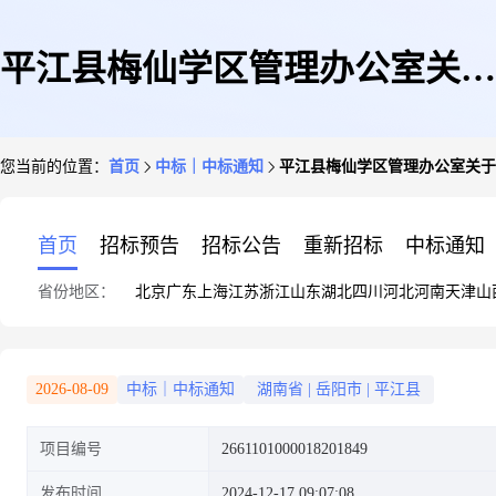
平江县梅仙学区管理办公室关于
您当前的位置：
首页
中标｜中标通知
平江县梅仙学区管理办公室关于
综合零售服务的网上超市采购项
首页
招标预告
招标公告
重新招标
中标通知
省份地区：
北京
广东
上海
江苏
浙江
山东
湖北
四川
河北
河南
天津
山
目成交公告
2026-08-09
中标｜中标通知
湖南省
|
岳阳市
|
平江县
项目编号
2661101000018201849
发布时间
2024-12-17 09:07:08