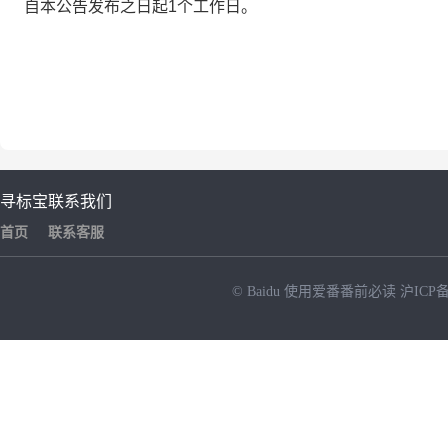
自本公告发布之日起1个工作日。
寻标宝
联系我们
首页
联系客服
© Baidu
使用爱番番前必读
沪ICP备
NEW
HOT