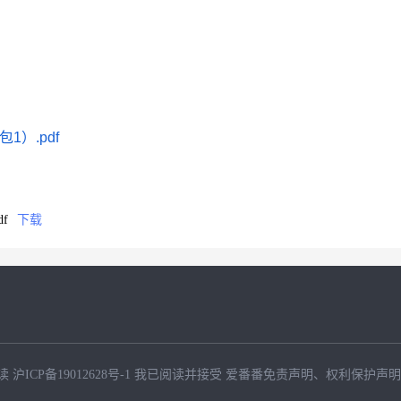
）.pdf
f
下载
读
沪ICP备19012628号-1
我已阅读并接受
爱番番免责声明
、
权利保护声明