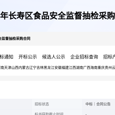
24年长寿区食品安全监督抽检采
安全监督抽检采购合同
标通知
开标公示
候选人公示
企业招标查询
招标
河南
天津
山西
内蒙古
辽宁
吉林
黑龙江
安徽
福建
江西
湖南
广西
海南
重庆
贵州
招标状态
中标｜合同公告
标书获取截止时间