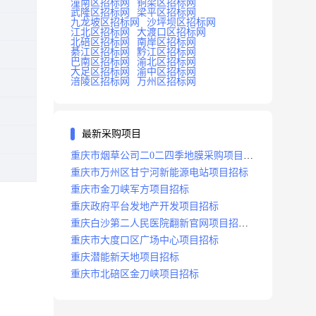
潼南区招标网
铜梁区招标网
武隆区招标网
梁平区招标网
九龙坡区招标网
沙坪坝区招标网
江北区招标网
大渡口区招标网
北碚区招标网
南岸区招标网
綦江区招标网
黔江区招标网
巴南区招标网
渝北区招标网
大足区招标网
渝中区招标网
涪陵区招标网
万州区招标网
最新采购项目
重庆市烟草公司二0二四季地膜采购项目招
标公告
重庆市万州区甘宁河新能源电站项目招标
重庆市金刀峡军方项目招标
重庆政府平台发地产开发项目招标
重庆白沙第二人民医院翻新官网项目招标
公告
重庆市大度口区广场中心项目招标
重庆潜能新天地项目招标
重庆市北碚区金刀峡项目招标