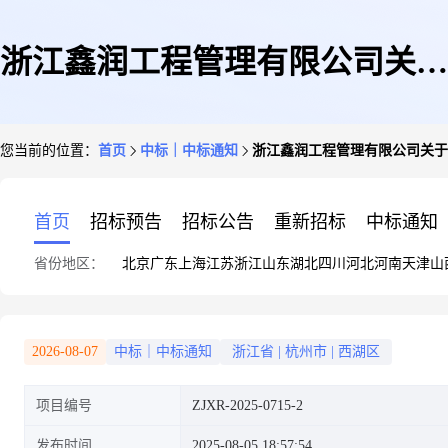
浙江鑫润工程管理有限公司关于
您当前的位置：
首页
中标｜中标通知
浙江鑫润工程管理有限公司关于双
双桥单元XH020103-01地块等10
首页
招标预告
招标公告
重新招标
中标通知
省份地区：
北京
广东
上海
江苏
浙江
山东
湖北
四川
河北
河南
天津
山
个地块农转用组件报批服务项目
2026-08-07
中标｜中标通知
浙江省
|
杭州市
|
西湖区
项目编号
ZJXR-2025-0715-2
的中标结果公告
发布时间
2025-08-05 18:57:54