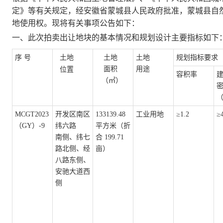
定》等有关规定，经安徽省蒙城县人民政府批准，蒙城县自
地使用权。现将有关事项公告如下：
一、此次
拍卖
出让地块的基本情况和规划设计主要指标如下
序
号
土地
土地
土地
规划指标要求
面积
用途
位置
容积率
（
㎡
）
MCGT2023
开发区南区
133139.48
工业用地
≥
1.2
≥
（GY）-9
纬六路
平方米（折
南侧、纬七
合 199.71
路北侧、经
亩）
八路东侧、
安驰大道西
侧