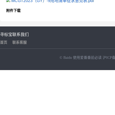
MCGT2023（GY）-9用地清单征求意见表.pdf
附件下载
寻标宝
联系我们
首页
联系客服
© Baidu
使用爱番番前必读
沪ICP备
NEW
HOT