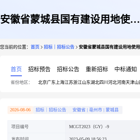
安徽省蒙城县国有建设用地使用
您当前的位置：
首页
招标｜招标公告
安徽省蒙城县国有建设用地使用权(
权(“标准地”)拍卖出让公告蒙国
首页
招标预告
招标公告
重新招标
中标通知
省份地区：
北京
广东
上海
江苏
浙江
山东
湖北
四川
河北
河南
天津
山
土拍告字[2023]第6号招标公告
2026-08-06
招标｜招标公告
安徽省
|
亳州市
|
蒙城县
项目编号
MCGT2023（GY）-9
发布时间
2023-05-09 18:56:23