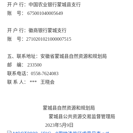
开
户
行：中国农业银行蒙城县支行
账
号：
675001040005649
开
户
行：徽商银行蒙城支行
账
号：
2710201021000007515
五、
联系地址：安徽省蒙城县自然资源和规划局
邮
编：
233500
联系电话：
0558-7624
083
联
系
人：
***
王晓会
蒙城县自然资源和规划局
蒙城县公共资源交易监督管理局
202
3
年
5
月
9
日