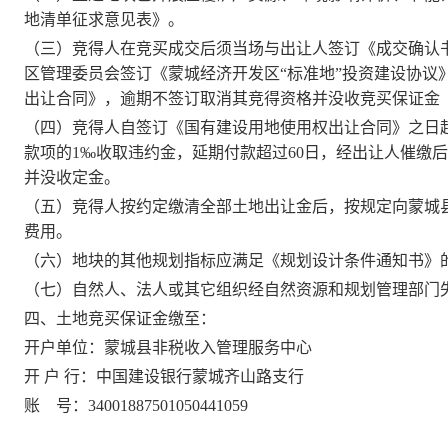
地清单征求意见表》。
（三）竞得人在竞买成交后须当场与出让人签订《成交确认
区管理委员会签订《蒙城经济开发区“标准地”投资建设协议
出让合同》，逾期不签订取消其竞得资格并没收竞买保证金
（四）竞得人自签订《国有建设用地使用权出让合同》之日
款项的1‰收取违约金，延期付款超过60日，经出让人催缴
并没收定金。
（五）竞得人按约定缴清全部土地出让金后，按规定向蒙城
费用。
（六）地块的其他规划指标应满足《规划设计条件通知书》
（七）自然人、法人或其它组织经自然资源和规划管理部门
四、
土地竞买保证金缴至：
开户单位：蒙城县非税收入管理服务中心
开
户
行：中国建设银行蒙城齐山路支行
账
号：
34001887501050441059