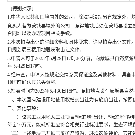
[特别提示]
1.
中华人民共和国境内外的公司，除法律法规另有规定外，
竞买人若为蒙城县境外的公司
，竞得地块后须在蒙城县设立
合同》以及办理项目相关手续。
2.本次
拍卖
出让的详细资料和具体要求，详见
拍卖
出让文件
和规划局三楼
用地股
获取出让文件。
3.申请人可于
202
3
年
5
月
29
日
17
时
30
分
前，向蒙城县
自然资源
年
5
月
29
日
17
时
。
4.
经审查，申请人按规定交纳竞买保证金及其他材料，具备
18
时前确认其竞买资格。
5.
拍卖
时间为
202
3
年
5
月
30
日
15
时。
竞拍
地点设在蒙城县自然
二、本次国有建设用地使用权
拍卖
出让为有底价出让，按照
三、其他事项：
（一）该宗工业用地为工业项目
“标准地”出让，“标准地”控
每亩10万元，能耗标准应符合相关行业标准要求，生态环境
（二）上述地块已开展压覆矿产资源、环境影响评价、节能