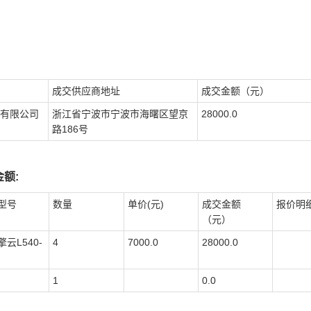
成交供应商地址
成交金额（元）
有限公司
浙江省宁波市宁波市海曙区望京
28000.0
路186号
额:
型号
数量
单价(元)
成交金额
报价明
（元）
云L540-
4
7000.0
28000.0
1
0.0