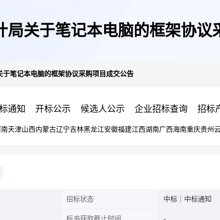
计局关于笔记本电脑的框架协议
关于笔记本电脑的框架协议采购项目成交公告
标通知
开标公示
候选人公示
企业招标查询
招标
河南
天津
山西
内蒙古
辽宁
吉林
黑龙江
安徽
福建
江西
湖南
广西
海南
重庆
贵州
招标状态
中标｜中标通知
标书获取截止时间