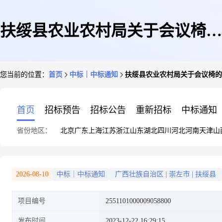
扶绥县农业农村局关于会议椅的
您当前的位置：
首页
中标｜中标通知
扶绥县农业农村局关于会议椅的
网上超市采购项目成交公告
首页
招标预告
招标公告
重新招标
中标通知
省份地区：
北京
广东
上海
江苏
浙江
山东
湖北
四川
河北
河南
天津
山
2026-08-10
中标｜中标通知
广西壮族自治区
|
崇左市
|
扶绥县
项目编号
2551101000009058800
发布时间
2023-12-22 16:29:15