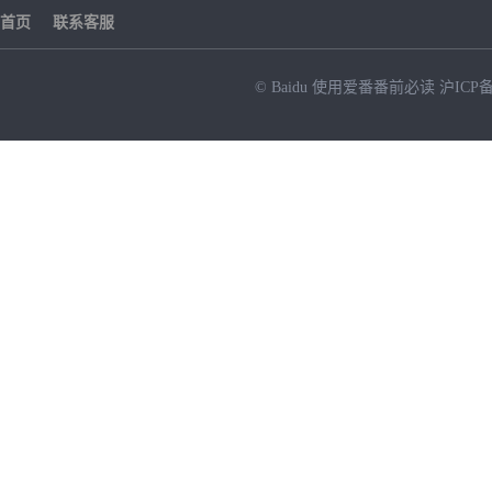
首页
联系客服
© Baidu
使用爱番番前必读
沪ICP备
NEW
HOT
暂时没有搜索结果…