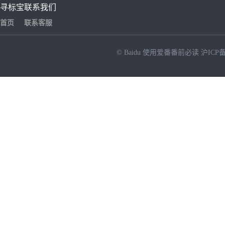
寻标宝
联系我们
首页
联系客服
© Baidu
使用爱番番前必读
沪ICP备
NEW
HOT
暂时没有搜索结果…