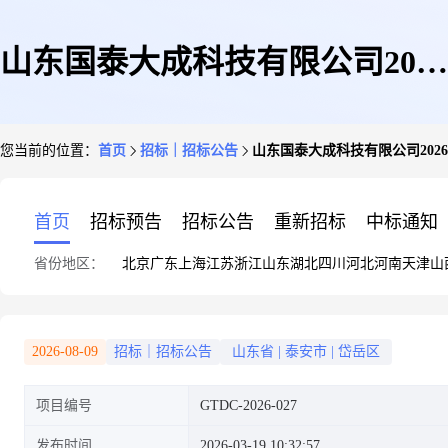
山东国泰大成科技有限公司2026
您当前的位置：
首页
招标｜招标公告
山东国泰大成科技有限公司20
年夏季、春秋季工装采购项目询
首页
招标预告
招标公告
重新招标
中标通知
省份地区：
北京
广东
上海
江苏
浙江
山东
湖北
四川
河北
河南
天津
山
价公告
2026-08-09
招标｜招标公告
山东省
|
泰安市
|
岱岳区
项目编号
GTDC-2026-027
发布时间
2026-03-19 10:32:57