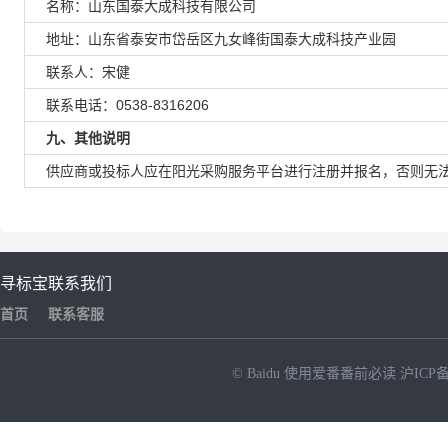
名称：山东国泰大成科技有限公司
地址：山东省泰安市岱岳区九女峰街国泰大成科技产业园
联系人：宋健
联系电话：0538-8316206
九、其他说明
供应商或投标人应在阳光采购服务平台进行注册并报名，否则无法
寻标宝
联系我们
首页
联系客服
© Baidu
使用爱番番前必读
沪ICP备
NEW
HOT