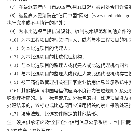
（
7）在最近五年内（自
2019年
6
月
11
日
起）被判处合同诈骗
（
8）被最高人民法院在“信用中国”网站（www.creditchi
执行完毕或不再执行的除外；
（
9
）为本比选项目提供过设计、编制技术规范和其他文件的
（
1
0
）为本工程项目的相关监理人，或者与本工程项目的相
（
1
1
）为本比选项目的代建人；
（
1
2
）为本比选项目的比选代理机构；
（
1
3
）与本比选项目的监理人或代建人或比选代理机构同为
（
1
4
）与本比选项目的监理人或代建人或比选代理机构存在
（
1
5
）被工商行政管理机关在国家企业信用信息公示系统中
（
1
6
）其他按照《中国电信供应商不良行为管理规则》及处
购处理措施的。同一标包或未划分标包的同一比选项目涉及
处理结果的，该标包或比选项目应适用相关的禁止采购处理
（
1
7
）法律法规、比选文件限定的其他情形。
注：须提供承诺函及
“全国企业信用信息公示系统”、“中国
2.3参选产品资格要求：
/ 。