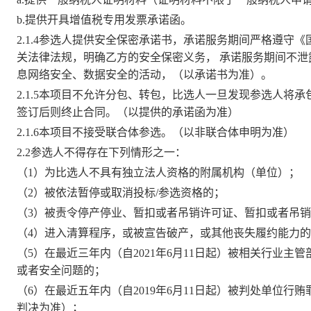
b.提供开具增值税专用发票承诺函。
2.1.4参选人提供安全保密承诺书，承诺服务期间严格遵守
关法律法规，明确乙方的安全保密义务， 承诺服务期间不
息网络安全、数据安全的活动，（以承诺书为准）。
2.1.5
本项目不允许分包、转包，比选人一旦发现参选人将承
签订后则终止合同。（以提供的承诺函为准）
2.1.6本项目不接受联合体参选。（以非联合体申明为准）
2.2参选人不得存在下列情形之一：
（
1）为比选人不具有独立法人资格的附属机构（单位）；
（
2）被依法暂停或取消投标/参选资格的；
（
3）被责令停产停业、暂扣或者吊销许可证、暂扣或者吊
（
4）进入清算程序，或被宣告破产，或其他丧失履约能力
（
5）在最近三年内（自
2021年
6
月
11
日
起）被相关行业主管
或者安全问题的；
（
6）在最近五年内（自
2019年
6
月
11
日
起）被判处单位行贿
判决为准）；