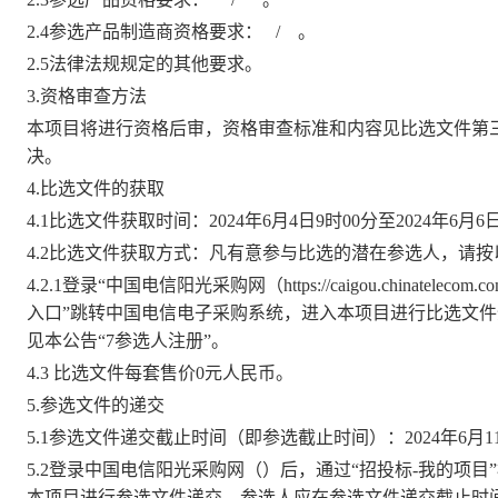
2.4参选产品制造商资格要求：
/ 。
2.5法律法规规定的其他要求。
3.资格审查方法
本项目将进行资格后审，资格审查标准和内容见比选文件第
决。
4.比选文件的获取
4.1
比选文件获取时间：
202
4
年
6
月
4
日
9
时
00分
至
202
4
年
6
月
6
4.2
比选文件获取方式：
凡有意参与比选的潜在参选人，请按
4.2.1登录“中国电信阳光采购网（
https://caigou.chinatelecom.c
入口”跳转中国电信电子采购系统，进入本项目进行比选文
见本公告“7参选人注册”。
4.3 比选文件每套售价
0
元人民币。
5.参选文件的递交
5.1参选文件递交截止时间（即参选截止时间）：
2024年
6
月
1
5.2登录中国电信阳光采购网（
）后，通过
“招投标-我的项
本项目进行参选文件递交，参选人应在参选文件递交截止时