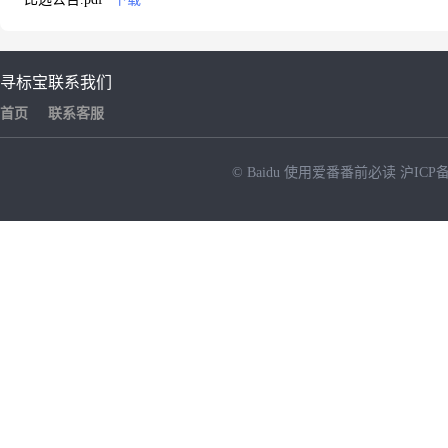
寻标宝
联系我们
首页
联系客服
© Baidu
使用爱番番前必读
沪ICP备
NEW
HOT
暂时没有搜索结果…