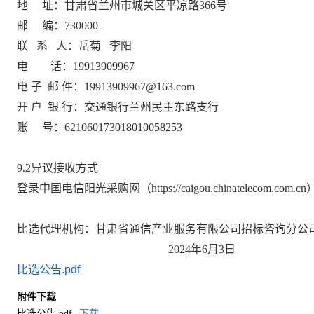
地
址：甘肃省兰州市城关区平凉路366号
邮
编：730000
联
系
人：
岳菊
李阳
电
话：
199139099
67
电
子
邮
件：
19913909967@
163
.com
开
户
银
行：
交通银行兰州民主东路支行
账
号：
621060173018010058253
9.2异议接收方式
登录中国电信阳光采购网（
https://caigou.chinatelecom.com.cn
比选代理机构：
甘肃省通信产业服务有限公司招标咨询分公
2024年
6
月
3
日
比选公告.pdf
附件下载
比选公告.pdf
下载