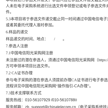
人未在电子采购系统进行比选文件申领登记或电子参选文件
件。
5.3本项目将于参选文件递交截止同一时间通过中国电信电
或者其委托代理人准时参加。
6.样品的递交
样品递交的时间、地点：
/
。
7.参选人注册
7.1
中国电信阳光采购网
注册
未注册过的潜在参选人，须通过
中国电信阳光采购网
（
https:
方可申领本项目比选文件。
7.2 CA证书办理
参与电子采购的潜在参选人须提前办理
CA证书进行电子参
流程
详见
中国电信阳光采购网
“操作指引
-CA办理
”。
7.3
技术支撑联系方式
服务热线：
010-56107929 /010-5610788
0
服务邮箱：
zb_support@chinatelecom.cn
（电子采购系统技