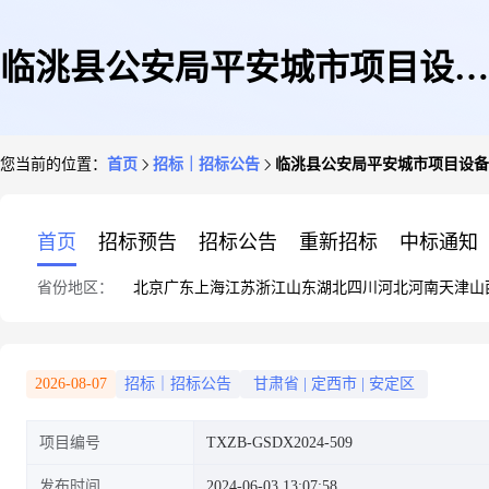
临洮县公安局平安城市项目设备
您当前的位置：
首页
招标｜招标公告
临洮县公安局平安城市项目设备
维护服务比选公告
首页
招标预告
招标公告
重新招标
中标通知
省份地区：
北京
广东
上海
江苏
浙江
山东
湖北
四川
河北
河南
天津
山
2026-08-07
招标｜招标公告
甘肃省
|
定西市
|
安定区
项目编号
TXZB-GSDX2024-509
发布时间
2024-06-03 13:07:58