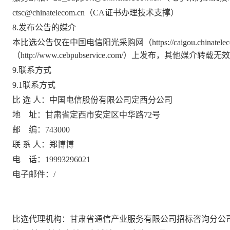
ctsc@chinatelecom.cn（CA证书办理技术支撑）
8.发布公告的媒介
本比选公告仅在中国电信阳光采购网（
https://caigou.chinatel
（
http://www.cebpubservice.com/）上发布，其他媒介转载无
9.联系方式
9.1联系方式
比
选
人：中国电信股份有限公司
定西
分公司
地
址：甘肃省
定西
市
安定
区
中华路
72
号
邮
编：
743000
联
系
人：郑博博
电
话：
19993296021
电子邮件：
/
比选代理机构：
甘肃省通信产业服务有限公司招标咨询分公