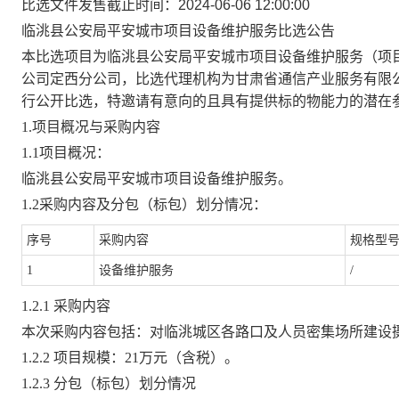
比选文件发售截止时间：2024-06-06 12:00:00
临洮县公安局平安城市项目设备维护服务比选公告
本比选项目为
临洮县公安局平安城市项目设备维护服务
（项
公司
定西
分公司
，比选代理机构为
甘肃省通信产业服务有限
行公开比选，特邀请有意向的且具有提供标的物能力的潜在
1.项目概况与采购内容
1.1项目概况：
临洮县公安局平安城市项目设备维护服务。
1.2采购内容及分包（标包）划分情况：
序号
采购内容
规格型
1
设备维护服务
/
1.2.1 采购内容
本
次采购内容包括：对临洮城区各路口及人员密集场所建设
1.2.2 项目规
模：
21
万元（含税）。
1.2.3 分包（标包）划分情况